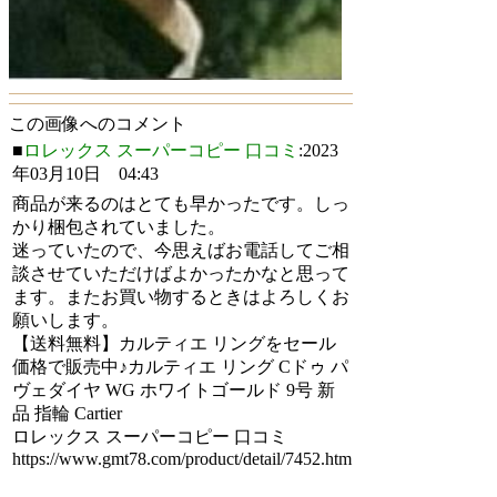
この画像へのコメント
■
ロレックス スーパーコピー 口コミ
:2023
年03月10日 04:43
商品が来るのはとても早かったです。しっ
かり梱包されていました。
迷っていたので、今思えばお電話してご相
談させていただけばよかったかなと思って
ます。またお買い物するときはよろしくお
願いします。
【送料無料】カルティエ リングをセール
価格で販売中♪カルティエ リング Cドゥ パ
ヴェダイヤ WG ホワイトゴールド 9号 新
品 指輪 Cartier
ロレックス スーパーコピー 口コミ
https://www.gmt78.com/product/detail/7452.htm