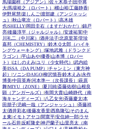
馬場園梓（アジアン）
|
佐々木恭子
|
田中将
大
|
馬場裕之（ロバート）
|
横山裕
|
工藤静香
|
伊野尾慧
|
楽しんご
|
渡部建（アンジャッシ
ュ）
|
秋山竜次（ロバート）
|
高木雄
也
|
SHELLY
|
岡田圭右（ますだおかだ）
|
錦戸
亮
|
後藤淳平（ジャルジャル）
|
安達祐実
|
中
川礼二（中川家）
|
酒井法子
|
北原里英
|
堂珍
嘉邦（CHEMISTRY）
|
鈴木Ｑ太郎（ハイキ
ングウォーキング）
|
塚地武雅（ドランクド
ラゴン）
|
平山あや
|
優香
|
山本博（ロバー
ト）
|
はしのえみ
|
ユリ（少女時代）
|
武内絵
美
|
ISSA（DA PUMP）
|
チャンミン（東方神
起）
|
ソニン
|
DAIGO
|
柳沢慎吾
|
鈴木えみ
|
永作
博美
|
中田英寿
|
河本準一（次長課長）
|
萩原
舞
|
MIYU（ZONE）
|
夏川純
|
斎藤佑樹
|
山根良
顕（アンガールズ）
|
有岡大貴
|
山崎静代（南
海キャンディーズ）
|
八乙女光
|
斉藤慶太
|
本
田朋子
|
児嶋一哉（アンジャッシュ）
|
斉藤祥
太
|
酒井彩名
|
後藤友香里
|
西島隆弘
|
そのまん
ま東
|
イモトアヤコ
|
間寛平
|
安住紳一郎
|
ラサ
ール石井
|
反町隆史
|
神戸蘭子
|
山里亮太（南
海キャンディーズ）
|
山口もえ
|
高橋愛
|
松た