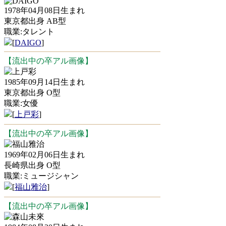
DAIGO
1978年04月08日生まれ
東京都出身 AB型
職業:タレント
[
DAIGO
]
【流出中の卒アル画像】
上戸彩
1985年09月14日生まれ
東京都出身 O型
職業:女優
[
上戸彩
]
【流出中の卒アル画像】
福山雅治
1969年02月06日生まれ
長崎県出身 O型
職業:ミュージシャン
[
福山雅治
]
【流出中の卒アル画像】
森山未來