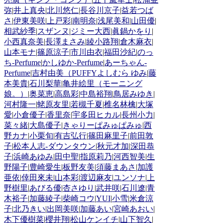
弥
|
井上真央
|
北川悠仁
|
長谷川京子
|
益若つば
さ
|
伊東美咲
|
上戸彩
|
南明奈
|
浅尾美和
|
山田優
|
相武紗季
|
スザンヌ
|
ジミー大西
|
眞鍋かをり
|
小西真奈美
|
長澤まさみ
|
綾小路翔
|
倉木麻衣
|
山本モナ
|
篠原涼子
|
市川由衣
|
福田沙紀
|
のっ
ち-Perfume
|
かしゆか-Perfume
|
あーちゃん-
Perfume
|
吉村由美（PUFFYよしむら ゆみ
|
藤
本美貴
|
石川梨華
|
亀井絵里（モーニング
娘。）
|
奥菜恵
|
高島彩
|
中島裕翔
|
鳥居みゆき
|
河村隆一
|
蛯原友里
|
若槻千夏
|
椎名林檎
|
大塚
愛
|
小倉優子
|
香里奈
|
宇多田ヒカル
|
長州小力
|
菜々緒
|
大島優子
|
きゃりーぱみゅぱみゅ
|
西
野カナ
|
小栗旬
|
有吉弘行
|
篠田麻里子
|
前田敦
子
|
松本人志-ダウンタウン
|
秋元才加
|
深田恭
子
|
浜崎あゆみ
|
田中聖
|
指原莉乃
|
河西智美
|
生
野陽子
|
豊崎愛生
|
板野友美
|
須藤まあさ
|
加護
亜依
|
倖田來未
|
山本彩
|
渡辺麻友
|
ユンソナ
|
上
野樹里
|
あびる優
|
杏さゆり
|
武井咲
|
石川遼
|
青
木裕子
|
加藤綾子
|
柴崎コウ
|
YUI
|
小雪
|
米倉涼
子
|
北乃きい
|
出岡美咲
|
加藤あい
|
宮崎あおい
|
木下優樹菜
|
櫻井翔
|
松山ケンイチ
|
山下智久
|