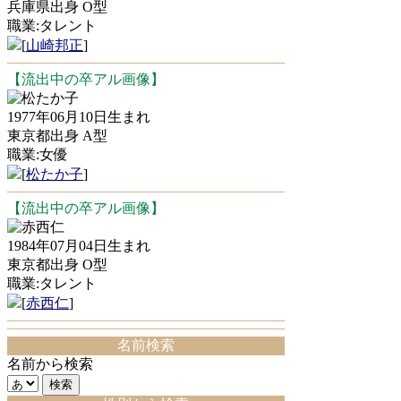
兵庫県出身 O型
職業:タレント
[
山崎邦正
]
【流出中の卒アル画像】
松たか子
1977年06月10日生まれ
東京都出身 A型
職業:女優
[
松たか子
]
【流出中の卒アル画像】
赤西仁
1984年07月04日生まれ
東京都出身 O型
職業:タレント
[
赤西仁
]
名前検索
名前から検索