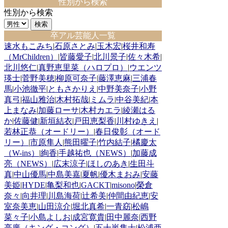
性別から検索
性別から検索
卒アル芸能人一覧
速水もこみち
|
石原さとみ
|
玉木宏
|
桜井和寿
（MrChildren）
|
皆藤愛子
|
北川景子
|
佐々木希
|
北川悠仁
|
真野恵里菜（ハロプロ）
|
ウエンツ
瑛士
|
菅野美穂
|
柳原可奈子
|
藤澤恵麻
|
三浦春
馬
|
小池徹平
|
ともさかりえ
|
中野美奈子
|
小野
真弓
|
福山雅治
|
木村拓哉
|
ミムラ
|
中谷美紀
|
本
上まなみ
|
加藤ローサ
|
木村カエラ
|
綾瀬はる
か
|
佐藤健
|
新垣結衣
|
戸田恵梨香
|
川村ゆきえ
|
若林正恭（オードリー）
|
春日俊彰（オード
リー）
|
市原隼人
|
熊田曜子
|
竹内結子
|
橘慶太
（W-ins）
|
絢香
|
手越祐也（NEWS）
|
加藤成
亮（NEWS）
|
広末涼子
|
ほしのあき
|
生田斗
真
|
中山優馬
|
中島美嘉
|
夏帆
|
優木まおみ
|
安藤
美姫
|
HYDE
|
亀梨和也
|
GACKT
|
misono
|
榮倉
奈々
|
向井理
|
川島海荷
|
辻希美
|
仲間由紀恵
|
安
室奈美恵
|
山田涼介
|
堀北真希
|
一青窈
|
松嶋
菜々子
|
小島よしお
|
成宮寛貴
|
田中麗奈
|
西野
亮廣（キング・コング）
|
五十嵐隼士
|
松浦亜