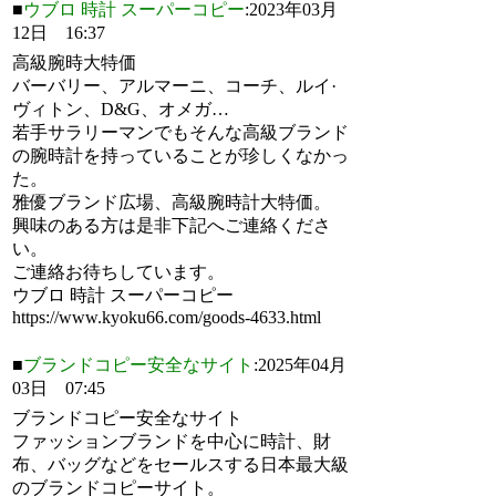
■
ウブロ 時計 スーパーコピー
:2023年03月
12日 16:37
高級腕時大特価
バーバリー、アルマーニ、コーチ、ルイ·
ヴィトン、D&G、オメガ…
若手サラリーマンでもそんな高級ブランド
の腕時計を持っていることが珍しくなかっ
た。
雅優ブランド広場、高級腕時計大特価。
興味のある方は是非下記へご連絡くださ
い。
ご連絡お待ちしています。
ウブロ 時計 スーパーコピー
https://www.kyoku66.com/goods-4633.html
■
ブランドコピー安全なサイト
:2025年04月
03日 07:45
ブランドコピー安全なサイト
ファッションブランドを中心に時計、財
布、バッグなどをセールスする日本最大級
のブランドコピーサイト。