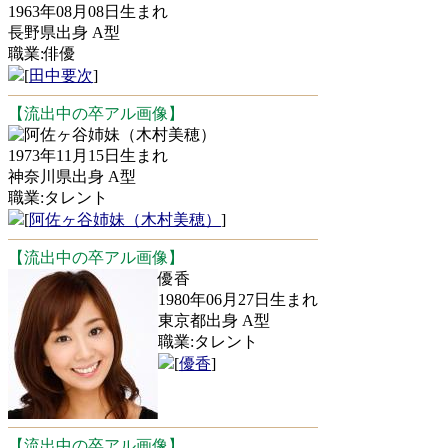
1963年08月08日生まれ
長野県出身 A型
職業:俳優
[
田中要次
]
【流出中の卒アル画像】
阿佐ヶ谷姉妹（木村美穂）
1973年11月15日生まれ
神奈川県出身 A型
職業:タレント
[
阿佐ヶ谷姉妹（木村美穂）
]
【流出中の卒アル画像】
優香
1980年06月27日生まれ
東京都出身 A型
職業:タレント
[
優香
]
【流出中の卒アル画像】