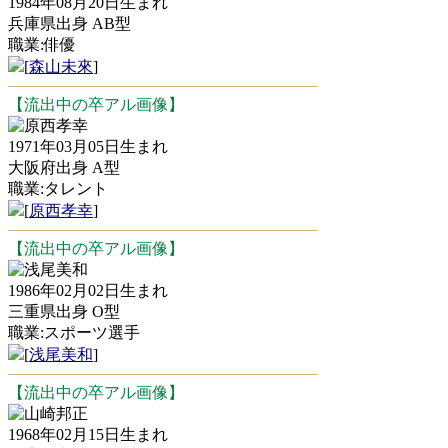
1984年08月20日生まれ
兵庫県出身 AB型
職業:俳優
[
森山未來
]
【流出中の卒アル画像】
原西孝幸
1971年03月05日生まれ
大阪府出身 A型
職業:タレント
[
原西孝幸
]
【流出中の卒アル画像】
浅尾美和
1986年02月02日生まれ
三重県出身 O型
職業:スポーツ選手
[
浅尾美和
]
【流出中の卒アル画像】
山崎邦正
1968年02月15日生まれ