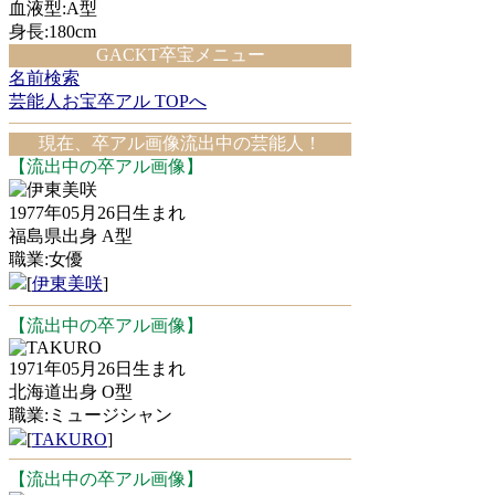
血液型:A型
身長:180cm
GACKT卒宝メニュー
名前検索
芸能人お宝卒アル TOPへ
現在、卒アル画像流出中の芸能人！
【流出中の卒アル画像】
伊東美咲
1977年05月26日生まれ
福島県出身 A型
職業:女優
[
伊東美咲
]
【流出中の卒アル画像】
TAKURO
1971年05月26日生まれ
北海道出身 O型
職業:ミュージシャン
[
TAKURO
]
【流出中の卒アル画像】