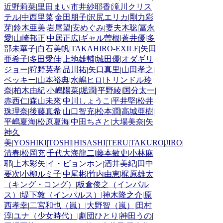
近野莉菜
|
里田まい
|
市井紗耶香
|
滝川クリス
テル
|
中西里菜
|
金田朋子
|
沢尻エリカ
|
剛力彩
芽
|
鈴木亜美
|
岩尾望
|
安めぐみ
|
妻夫木聡
|
冨永
愛
|
山崎邦正
|
中居正広
|
ギャル曽根
|
蒼井優
|
多
部未華子
|
白石美帆
|
TAKAHIRO-EXILE
|
矢田
亜希子
|
多田愛佳
|
上地雄輔
|
城田優
|
オダギリ
ジョー
|
狩野英孝
|
品川祐
|
矢口真里
|
山田孝之
|
ベッキー
|
山本裕典
|
水嶋ヒロ
|
トリンドル玲
奈
|
柏木由紀
|
小嶋陽菜
|
堀潤
|
平野綾
|
国分太一
|
赤西仁
|
森山未來
|
中川しょうこ
|
平井堅
|
松井
珠理奈
|
後藤真希
|
山口智充
|
松本潤
|
高城亜樹
|
平嶋夏海
|
松原夏海
|
中田ちさと
|
大場美奈
|
矢
神久
美
|
YOSHIKI
|
TOSHI
|
HISASHI
|
TERU
|
TAKURO
|
JIRO
|
清春
|
松岡充
|
千代大海龍二
|
藤本敏史
|
小林麻
耶
|
上木彩矢
|
イ・ビョンホン
|
酒井美紀
|
田中
要次
|
小柳ルミ子
|
中尾彬
|
竹内由恵
|
梶原雄太
（キング・コング）
|
板倉俊之（インパル
ス）
|
堤下敦（インパルス）
|
神木隆之介
|
原
西孝幸
|
二宮和也（嵐）
|
大野智（嵐）
|
田村
淳
|
ユナ（少女時代）
|
劇団ひとり
|
神田うの
|