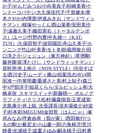
か子
|
せんだみつお
|
小向美奈子
|
杉崎美香
|
ケ
ンドーコバヤシ
|
大久保佳代子
|
千賀健永
|
青
木さやか
|
内博貴
|
伊達みきお（サンドウィッ
チマン）
|
桜塚やっくん
|
西山茉希
|
安田美沙
子
|
遠藤久美子
|
藤田憲右（トータルテンボ
ス）
|
ユージ
|
竹野内豊
|
中丸雄一（KAT-
TUN）
|
久保田智子
|
波田陽区
|
舟山久美子
|
カ
ンニング竹山
|
叶美香
|
モト冬樹
|
風間俊介
|
田
口淳之介
|
ジェジュン（東方神起）
|
草彅剛
|
藤井隆
|
富澤たけし（サンドウィッチマン）
|
原幹恵
|
井上裕介（NON STYLE）
|
渋谷すば
る
|
西川史子
|
ムーディ勝山
|
稲葉浩志(B'z)
|
岡
田准一
|
中尾明慶
|
重盛さと美
|
村上知子(森三
中)
|
戸部洋子
|
知花くらら
|
ダルビッシュ有
|
大
橋卓弥_スキマスイッチ
|
新藤晴一_ポルノグ
ラフィティ
|
クリス松村
|
藤森慎吾
|
玉置成実
|
北島康介
|
井上聡_次長課長
|
清木場俊介
|
紗栄
子
|
杉本彩
|
MEGUMI
|
金田哲（はんにゃ）
|
峯
岸みなみ
|
坪倉由幸（我が家）
|
西田敏行
|
つ
るの剛士
|
薮宏太
|
小山慶一郎
|
六角精児
|
荒川
静香
|
光浦靖子
|
道重さゆみ
|
嗣永桃子
|
日村勇