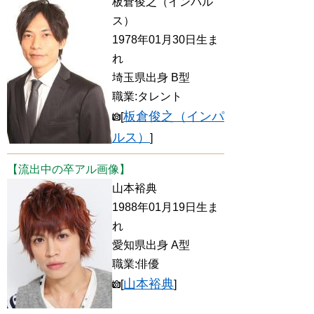
板倉俊之（インパル
ス）
1978年01月30日生ま
れ
埼玉県出身 B型
職業:タレント
板倉俊之（インパ
[
ルス）
]
【流出中の卒アル画像】
山本裕典
1988年01月19日生ま
れ
愛知県出身 A型
職業:俳優
山本裕典
[
]