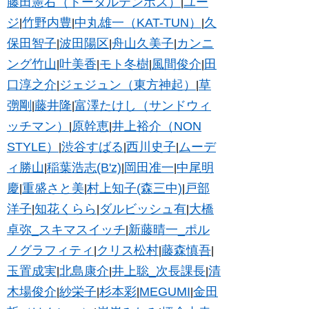
藤田憲右（トータルテンボス）
ユー
|
ジ
竹野内豊
中丸雄一（KAT-TUN）
久
|
|
|
保田智子
波田陽区
舟山久美子
カンニ
|
|
|
ング竹山
叶美香
モト冬樹
風間俊介
田
|
|
|
|
口淳之介
ジェジュン（東方神起）
草
|
|
彅剛
藤井隆
富澤たけし（サンドウィ
|
|
ッチマン）
原幹恵
井上裕介（NON
|
|
STYLE）
渋谷すばる
西川史子
ムーデ
|
|
|
ィ勝山
稲葉浩志(B'z)
岡田准一
中尾明
|
|
|
慶
重盛さと美
村上知子(森三中)
戸部
|
|
|
洋子
知花くらら
ダルビッシュ有
大橋
|
|
|
卓弥_スキマスイッチ
新藤晴一_ポル
|
ノグラフィティ
クリス松村
藤森慎吾
|
|
|
玉置成実
北島康介
井上聡_次長課長
清
|
|
|
木場俊介
紗栄子
杉本彩
MEGUMI
金田
|
|
|
|