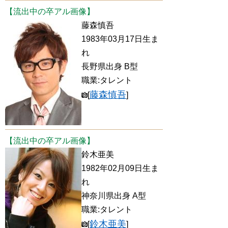
【流出中の卒アル画像】
藤森慎吾
1983年03月17日生ま
れ
長野県出身 B型
職業:タレント
藤森慎吾
[
]
【流出中の卒アル画像】
鈴木亜美
1982年02月09日生ま
れ
神奈川県出身 A型
職業:タレント
鈴木亜美
[
]