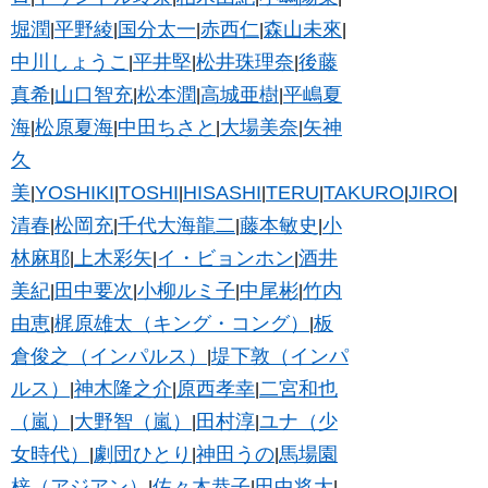
堀潤
平野綾
国分太一
赤西仁
森山未來
|
|
|
|
|
中川しょうこ
平井堅
松井珠理奈
後藤
|
|
|
真希
山口智充
松本潤
高城亜樹
平嶋夏
|
|
|
|
海
松原夏海
中田ちさと
大場美奈
矢神
|
|
|
|
久
美
YOSHIKI
TOSHI
HISASHI
TERU
TAKURO
JIRO
|
|
|
|
|
|
|
清春
松岡充
千代大海龍二
藤本敏史
小
|
|
|
|
林麻耶
上木彩矢
イ・ビョンホン
酒井
|
|
|
美紀
田中要次
小柳ルミ子
中尾彬
竹内
|
|
|
|
由恵
梶原雄太（キング・コング）
板
|
|
倉俊之（インパルス）
堤下敦（インパ
|
ルス）
神木隆之介
原西孝幸
二宮和也
|
|
|
（嵐）
大野智（嵐）
田村淳
ユナ（少
|
|
|
女時代）
劇団ひとり
神田うの
馬場園
|
|
|
梓（アジアン）
佐々木恭子
田中将大
|
|
|