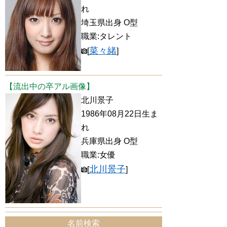
れ
埼玉県出身 O型
職業:タレント
菜々緒
[
]
【流出中の卒アル画像】
北川景子
1986年08月22日生ま
れ
兵庫県出身 O型
職業:女優
北川景子
[
]
名前検索