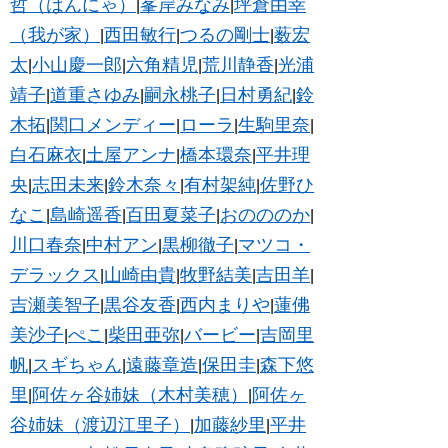
哲（はんにゃ）
峯岸みなみ
坪倉由幸
|
|
（我が家）
西田敏行
つるの剛士
薮宏
|
|
|
太
小山慶一郎
六角精児
荒川静香
光浦
|
|
|
|
靖子
道重さゆみ
嗣永桃子
日村勇紀
鈴
|
|
|
|
木拓
関口メンディー
ローラ
生駒里奈
|
|
|
|
白石麻衣
土屋アンナ
橋本環奈
平井理
|
|
|
央
志田未来
鈴木奈々
有村架純
佐野ひ
|
|
|
|
なこ
島崎遥香
百田夏菜子
おのののか
|
|
|
|
川口春奈
中村アン
黒柳徹子
マツコ・
|
|
|
デラックス
山崎由貴
牧野結美
吉田羊
|
|
|
|
吉瀬美智子
黒谷友香
西内まりや
蓮佛
|
|
|
美沙子
ぺこ
柴田亜弥
バービー
吉岡里
|
|
|
|
帆
スギちゃん
遠藤章造
保田圭
森下悠
|
|
|
|
里
阿佐ヶ谷姉妹（木村美穂）
阿佐ヶ
|
|
谷姉妹（渡辺江里子）
加藤紗里
平井
|
|