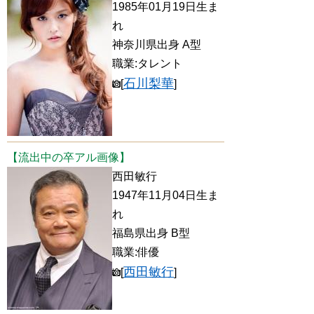
1985年01月19日生ま
れ
神奈川県出身 A型
職業:タレント
石川梨華
[
]
【流出中の卒アル画像】
西田敏行
1947年11月04日生ま
れ
福島県出身 B型
職業:俳優
西田敏行
[
]