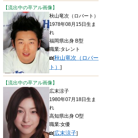
【流出中の卒アル画像】
秋山竜次（ロバート）
1978年08月15日生ま
れ
福岡県出身 B型
職業:タレント
秋山竜次（ロバー
[
ト）
]
【流出中の卒アル画像】
広末涼子
1980年07月18日生ま
れ
高知県出身 O型
職業:女優
広末涼子
[
]