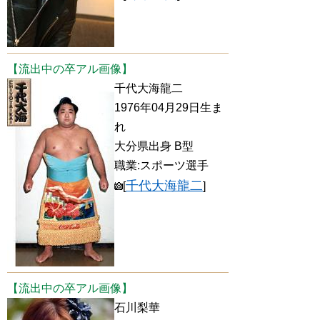
【流出中の卒アル画像】
千代大海龍二
1976年04月29日生ま
れ
大分県出身 B型
職業:スポーツ選手
千代大海龍二
[
]
【流出中の卒アル画像】
石川梨華