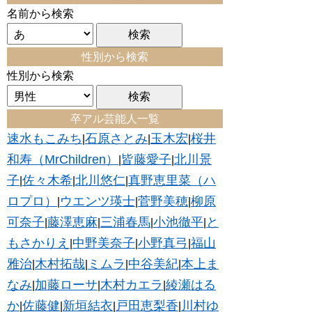
名前から検索
性別から検索
性別から検索
卒アル芸能人一覧
速水もこみち
石原さとみ
玉木宏
桜井
|
|
|
和寿（MrChildren）
皆藤愛子
北川景
|
|
子
佐々木希
北川悠仁
真野恵里菜（ハ
|
|
|
ロプロ）
ウエンツ瑛士
菅野美穂
柳原
|
|
|
可奈子
藤澤恵麻
三浦春馬
小池徹平
と
|
|
|
|
もさかりえ
中野美奈子
小野真弓
福山
|
|
|
雅治
木村拓哉
ミムラ
中谷美紀
本上ま
|
|
|
|
なみ
加藤ローサ
木村カエラ
綾瀬はる
|
|
|
か
佐藤健
新垣結衣
戸田恵梨香
川村ゆ
|
|
|
|