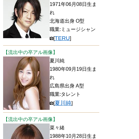
1971年06月08日生ま
れ
北海道出身 O型
職業:ミュージシャン
TERU
[
]
【流出中の卒アル画像】
夏川純
1980年09月19日生ま
れ
広島県出身 A型
職業:タレント
夏川純
[
]
【流出中の卒アル画像】
菜々緒
1988年10月28日生ま