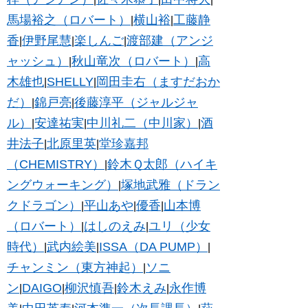
馬場裕之（ロバート）
横山裕
工藤静
|
|
香
伊野尾慧
楽しんご
渡部建（アンジ
|
|
|
ャッシュ）
秋山竜次（ロバート）
高
|
|
木雄也
SHELLY
岡田圭右（ますだおか
|
|
だ）
錦戸亮
後藤淳平（ジャルジャ
|
|
ル）
安達祐実
中川礼二（中川家）
酒
|
|
|
井法子
北原里英
堂珍嘉邦
|
|
（CHEMISTRY）
鈴木Ｑ太郎（ハイキ
|
ングウォーキング）
塚地武雅（ドラン
|
クドラゴン）
平山あや
優香
山本博
|
|
|
（ロバート）
はしのえみ
ユリ（少女
|
|
時代）
武内絵美
ISSA（DA PUMP）
|
|
|
チャンミン（東方神起）
ソニ
|
ン
DAIGO
柳沢慎吾
鈴木えみ
永作博
|
|
|
|