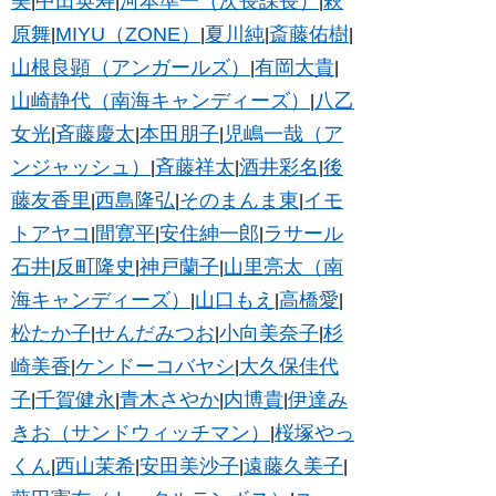
美
中田英寿
河本準一（次長課長）
萩
|
|
|
原舞
MIYU（ZONE）
夏川純
斎藤佑樹
|
|
|
|
山根良顕（アンガールズ）
有岡大貴
|
|
山崎静代（南海キャンディーズ）
八乙
|
女光
斉藤慶太
本田朋子
児嶋一哉（ア
|
|
|
ンジャッシュ）
斉藤祥太
酒井彩名
後
|
|
|
藤友香里
西島隆弘
そのまんま東
イモ
|
|
|
トアヤコ
間寛平
安住紳一郎
ラサール
|
|
|
石井
反町隆史
神戸蘭子
山里亮太（南
|
|
|
海キャンディーズ）
山口もえ
高橋愛
|
|
|
松たか子
せんだみつお
小向美奈子
杉
|
|
|
崎美香
ケンドーコバヤシ
大久保佳代
|
|
子
千賀健永
青木さやか
内博貴
伊達み
|
|
|
|
きお（サンドウィッチマン）
桜塚やっ
|
くん
西山茉希
安田美沙子
遠藤久美子
|
|
|
|