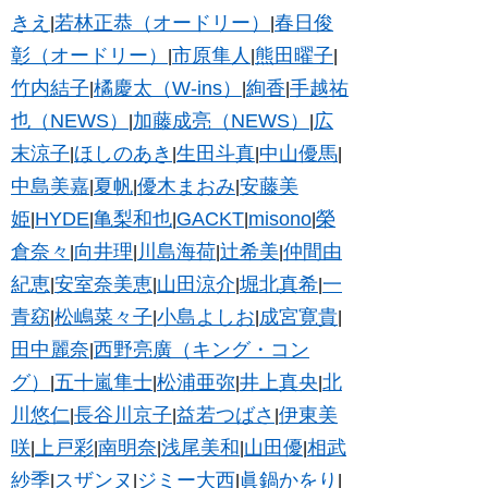
きえ
若林正恭（オードリー）
春日俊
|
|
彰（オードリー）
市原隼人
熊田曜子
|
|
|
竹内結子
橘慶太（W-ins）
絢香
手越祐
|
|
|
也（NEWS）
加藤成亮（NEWS）
広
|
|
末涼子
ほしのあき
生田斗真
中山優馬
|
|
|
|
中島美嘉
夏帆
優木まおみ
安藤美
|
|
|
姫
HYDE
亀梨和也
GACKT
misono
榮
|
|
|
|
|
倉奈々
向井理
川島海荷
辻希美
仲間由
|
|
|
|
紀恵
安室奈美恵
山田涼介
堀北真希
一
|
|
|
|
青窈
松嶋菜々子
小島よしお
成宮寛貴
|
|
|
|
田中麗奈
西野亮廣（キング・コン
|
グ）
五十嵐隼士
松浦亜弥
井上真央
北
|
|
|
|
川悠仁
長谷川京子
益若つばさ
伊東美
|
|
|
咲
上戸彩
南明奈
浅尾美和
山田優
相武
|
|
|
|
|
紗季
スザンヌ
ジミー大西
眞鍋かをり
|
|
|
|