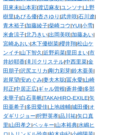
田來未
山本彩
渡辺麻友
ユンソナ
上野
|
|
|
|
樹里
あびる優
杏さゆり
武井咲
石川遼
|
|
|
|
|
青木裕子
加藤綾子
柴崎コウ
YUI
小雪
|
|
|
|
|
米倉涼子
北乃きい
出岡美咲
加藤あい
|
|
|
|
宮崎あおい
木下優樹菜
櫻井翔
松山ケ
|
|
|
ンイチ
山下智久
近野莉菜
里田まい
市
|
|
|
|
井紗耶香
滝川クリステル
中西里菜
金
|
|
|
田朋子
沢尻エリカ
剛力彩芽
鈴木亜美
|
|
|
|
岩尾望
安めぐみ
妻夫木聡
冨永愛
山崎
|
|
|
|
邦正
中居正広
ギャル曽根
蒼井優
多部
|
|
|
|
未華子
白石美帆
TAKAHIRO-EXILE
矢
|
|
|
田亜希子
多田愛佳
上地雄輔
城田優
オ
|
|
|
|
ダギリジョー
狩野英孝
品川祐
矢口真
|
|
|
里
山田孝之
ベッキー
山本裕典
水嶋ヒ
|
|
|
|
ロ
トリンドル玲奈
柏木由紀
小嶋陽菜
|
|
|
|