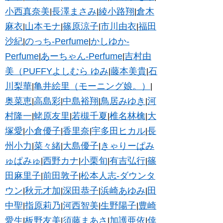
小西真奈美
長澤まさみ
綾小路翔
倉木
|
|
|
麻衣
山本モナ
篠原涼子
市川由衣
福田
|
|
|
|
沙紀
のっち-Perfume
かしゆか-
|
|
Perfume
あーちゃん-Perfume
吉村由
|
|
美（PUFFYよしむら ゆみ
藤本美貴
石
|
|
川梨華
亀井絵里（モーニング娘。）
|
|
奥菜恵
高島彩
中島裕翔
鳥居みゆき
河
|
|
|
|
村隆一
蛯原友里
若槻千夏
椎名林檎
大
|
|
|
|
塚愛
小倉優子
香里奈
宇多田ヒカル
長
|
|
|
|
州小力
菜々緒
大島優子
きゃりーぱみ
|
|
|
ゅぱみゅ
西野カナ
小栗旬
有吉弘行
篠
|
|
|
|
田麻里子
前田敦子
松本人志-ダウンタ
|
|
ウン
秋元才加
深田恭子
浜崎あゆみ
田
|
|
|
|
中聖
指原莉乃
河西智美
生野陽子
豊崎
|
|
|
|
愛生
板野友美
須藤まあさ
加護亜依
倖
|
|
|
|