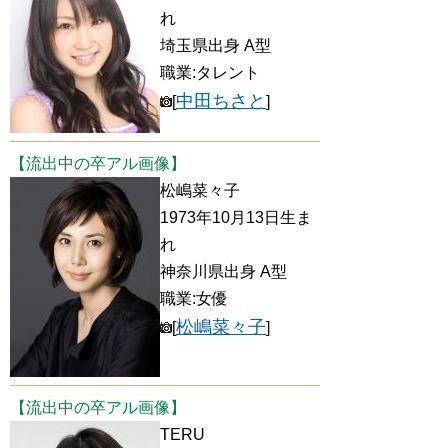
れ
埼玉県出身 A型
職業:タレント
中田ちさと
[
]
【流出中の卒アル画像】
松嶋菜々子
1973年10月13日生ま
れ
神奈川県出身 A型
職業:女優
松嶋菜々子
[
]
【流出中の卒アル画像】
TERU