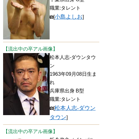
職業:タレント
小島よしお
[
]
【流出中の卒アル画像】
松本人志-ダウンタウ
ン
1963年09月08日生ま
れ
兵庫県出身 B型
職業:タレント
松本人志-ダウン
[
タウン
]
【流出中の卒アル画像】