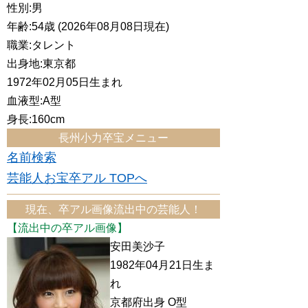
性別:男
年齢:54歳 (2026年08月08日現在)
職業:タレント
出身地:東京都
1972年02月05日生まれ
血液型:A型
身長:160cm
長州小力卒宝メニュー
名前検索
芸能人お宝卒アル TOPへ
現在、卒アル画像流出中の芸能人！
【流出中の卒アル画像】
安田美沙子
1982年04月21日生ま
れ
京都府出身 O型