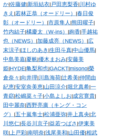
か
佐藤健
新垣結衣
戸田恵梨香
川村ゆ
|
|
|
|
きえ
若林正恭（オードリー）
春日俊
|
|
彰（オードリー）
市原隼人
熊田曜子
|
|
|
竹内結子
橘慶太（W-ins）
絢香
手越祐
|
|
|
也（NEWS）
加藤成亮（NEWS）
広
|
|
末涼子
ほしのあき
生田斗真
中山優馬
|
|
|
|
中島美嘉
夏帆
優木まおみ
安藤美
|
|
|
姫
HYDE
亀梨和也
GACKT
misono
榮
|
|
|
|
|
倉奈々
向井理
川島海荷
辻希美
仲間由
|
|
|
|
紀恵
安室奈美恵
山田涼介
堀北真希
一
|
|
|
|
青窈
松嶋菜々子
小島よしお
成宮寛貴
|
|
|
|
田中麗奈
西野亮廣（キング・コン
|
グ）
五十嵐隼士
松浦亜弥
井上真央
北
|
|
|
|
川悠仁
長谷川京子
益若つばさ
伊東美
|
|
|
咲
上戸彩
南明奈
浅尾美和
山田優
相武
|
|
|
|
|