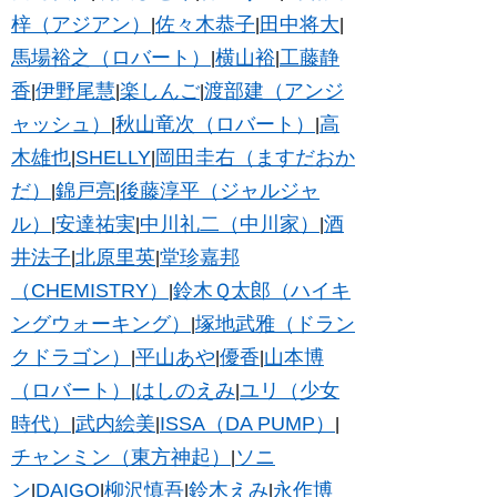
梓（アジアン）
佐々木恭子
田中将大
|
|
|
馬場裕之（ロバート）
横山裕
工藤静
|
|
香
伊野尾慧
楽しんご
渡部建（アンジ
|
|
|
ャッシュ）
秋山竜次（ロバート）
高
|
|
木雄也
SHELLY
岡田圭右（ますだおか
|
|
だ）
錦戸亮
後藤淳平（ジャルジャ
|
|
ル）
安達祐実
中川礼二（中川家）
酒
|
|
|
井法子
北原里英
堂珍嘉邦
|
|
（CHEMISTRY）
鈴木Ｑ太郎（ハイキ
|
ングウォーキング）
塚地武雅（ドラン
|
クドラゴン）
平山あや
優香
山本博
|
|
|
（ロバート）
はしのえみ
ユリ（少女
|
|
時代）
武内絵美
ISSA（DA PUMP）
|
|
|
チャンミン（東方神起）
ソニ
|
ン
DAIGO
柳沢慎吾
鈴木えみ
永作博
|
|
|
|