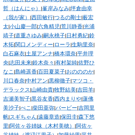
哲（はんにゃ）
峯岸みなみ
坪倉由幸
|
|
（我が家）
西田敏行
つるの剛士
薮宏
|
|
|
太
小山慶一郎
六角精児
荒川静香
光浦
|
|
|
|
靖子
道重さゆみ
嗣永桃子
日村勇紀
鈴
|
|
|
|
木拓
関口メンディー
ローラ
生駒里奈
|
|
|
|
白石麻衣
土屋アンナ
橋本環奈
平井理
|
|
|
央
志田未来
鈴木奈々
有村架純
佐野ひ
|
|
|
|
なこ
島崎遥香
百田夏菜子
おのののか
|
|
|
|
川口春奈
中村アン
黒柳徹子
マツコ・
|
|
|
デラックス
山崎由貴
牧野結美
吉田羊
|
|
|
|
吉瀬美智子
黒谷友香
西内まりや
蓮佛
|
|
|
美沙子
ぺこ
柴田亜弥
バービー
吉岡里
|
|
|
|
帆
スギちゃん
遠藤章造
保田圭
森下悠
|
|
|
|
里
阿佐ヶ谷姉妹（木村美穂）
阿佐ヶ
|
|