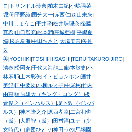
ロ
トリンドル玲奈
柏木由紀
小嶋陽菜
|
|
|
|
堀潤
平野綾
国分太一
赤西仁
森山未來
|
|
|
|
|
中川しょうこ
平井堅
松井珠理奈
後藤
|
|
|
真希
山口智充
松本潤
高城亜樹
平嶋夏
|
|
|
|
海
松原夏海
中田ちさと
大場美奈
矢神
|
|
|
|
久
美
YOSHIKI
TOSHI
HISASHI
TERU
TAKURO
JIRO
|
|
|
|
|
|
|
清春
松岡充
千代大海龍二
藤本敏史
小
|
|
|
|
林麻耶
上木彩矢
イ・ビョンホン
酒井
|
|
|
美紀
田中要次
小柳ルミ子
中尾彬
竹内
|
|
|
|
由恵
梶原雄太（キング・コング）
板
|
|
倉俊之（インパルス）
堤下敦（インパ
|
ルス）
神木隆之介
原西孝幸
二宮和也
|
|
|
（嵐）
大野智（嵐）
田村淳
ユナ（少
|
|
|
女時代）
劇団ひとり
神田うの
馬場園
|
|
|