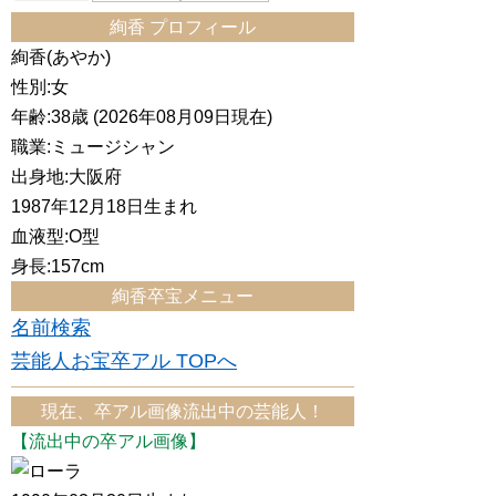
絢香 プロフィール
絢香(あやか)
性別:女
年齢:38歳 (2026年08月09日現在)
職業:ミュージシャン
出身地:大阪府
1987年12月18日生まれ
血液型:O型
身長:157cm
絢香卒宝メニュー
名前検索
芸能人お宝卒アル TOPへ
現在、卒アル画像流出中の芸能人！
【流出中の卒アル画像】
ローラ