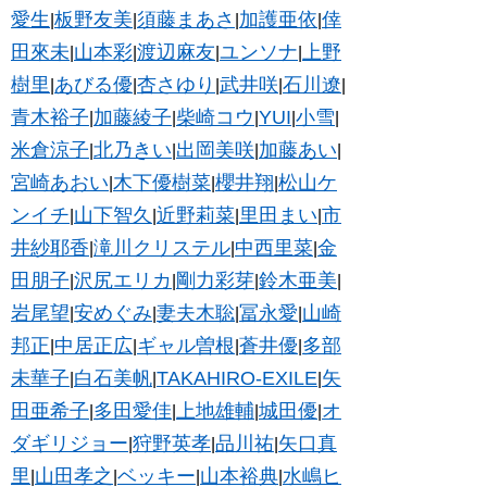
愛生
板野友美
須藤まあさ
加護亜依
倖
|
|
|
|
田來未
山本彩
渡辺麻友
ユンソナ
上野
|
|
|
|
樹里
あびる優
杏さゆり
武井咲
石川遼
|
|
|
|
|
青木裕子
加藤綾子
柴崎コウ
YUI
小雪
|
|
|
|
|
米倉涼子
北乃きい
出岡美咲
加藤あい
|
|
|
|
宮崎あおい
木下優樹菜
櫻井翔
松山ケ
|
|
|
ンイチ
山下智久
近野莉菜
里田まい
市
|
|
|
|
井紗耶香
滝川クリステル
中西里菜
金
|
|
|
田朋子
沢尻エリカ
剛力彩芽
鈴木亜美
|
|
|
|
岩尾望
安めぐみ
妻夫木聡
冨永愛
山崎
|
|
|
|
邦正
中居正広
ギャル曽根
蒼井優
多部
|
|
|
|
未華子
白石美帆
TAKAHIRO-EXILE
矢
|
|
|
田亜希子
多田愛佳
上地雄輔
城田優
オ
|
|
|
|
ダギリジョー
狩野英孝
品川祐
矢口真
|
|
|
里
山田孝之
ベッキー
山本裕典
水嶋ヒ
|
|
|
|