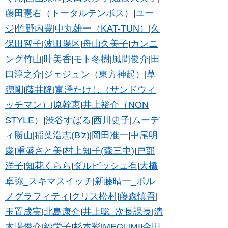
藤田憲右（トータルテンボス）
ユー
|
ジ
竹野内豊
中丸雄一（KAT-TUN）
久
|
|
|
保田智子
波田陽区
舟山久美子
カンニ
|
|
|
ング竹山
叶美香
モト冬樹
風間俊介
田
|
|
|
|
口淳之介
ジェジュン（東方神起）
草
|
|
彅剛
藤井隆
富澤たけし（サンドウィ
|
|
ッチマン）
原幹恵
井上裕介（NON
|
|
STYLE）
渋谷すばる
西川史子
ムーデ
|
|
|
ィ勝山
稲葉浩志(B'z)
岡田准一
中尾明
|
|
|
慶
重盛さと美
村上知子(森三中)
戸部
|
|
|
洋子
知花くらら
ダルビッシュ有
大橋
|
|
|
卓弥_スキマスイッチ
新藤晴一_ポル
|
ノグラフィティ
クリス松村
藤森慎吾
|
|
|
玉置成実
北島康介
井上聡_次長課長
清
|
|
|
木場俊介
紗栄子
杉本彩
MEGUMI
金田
|
|
|
|