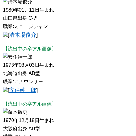
清木場俊介
1980年01月11日生まれ
山口県出身 O型
職業:ミュージシャン
清木場俊介
[
]
【流出中の卒アル画像】
安住紳一郎
1973年08月03日生まれ
北海道出身 AB型
職業:アナウンサー
安住紳一郎
[
]
【流出中の卒アル画像】
藤本敏史
1970年12月18日生まれ
大阪府出身 AB型