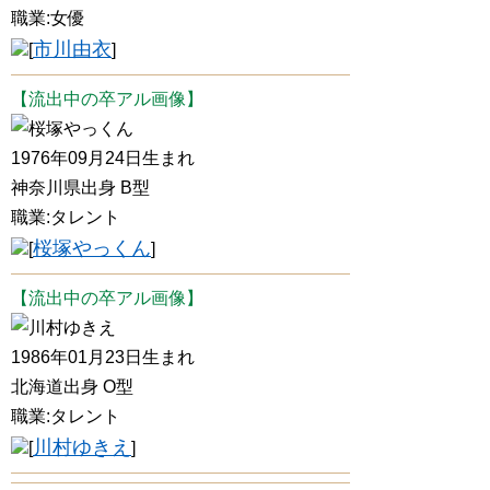
職業:女優
市川由衣
[
]
【流出中の卒アル画像】
桜塚やっくん
1976年09月24日生まれ
神奈川県出身 B型
職業:タレント
桜塚やっくん
[
]
【流出中の卒アル画像】
川村ゆきえ
1986年01月23日生まれ
北海道出身 O型
職業:タレント
川村ゆきえ
[
]