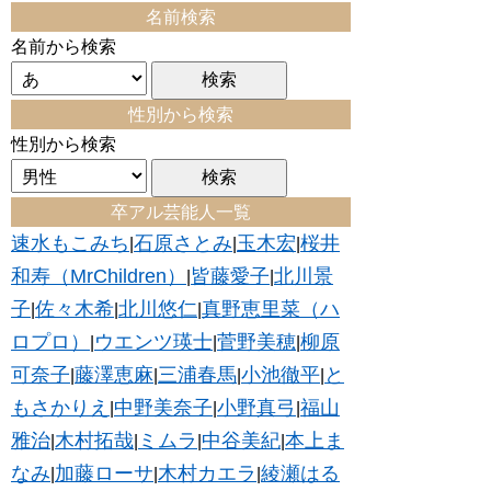
名前検索
名前から検索
性別から検索
性別から検索
卒アル芸能人一覧
速水もこみち
石原さとみ
玉木宏
桜井
|
|
|
和寿（MrChildren）
皆藤愛子
北川景
|
|
子
佐々木希
北川悠仁
真野恵里菜（ハ
|
|
|
ロプロ）
ウエンツ瑛士
菅野美穂
柳原
|
|
|
可奈子
藤澤恵麻
三浦春馬
小池徹平
と
|
|
|
|
もさかりえ
中野美奈子
小野真弓
福山
|
|
|
雅治
木村拓哉
ミムラ
中谷美紀
本上ま
|
|
|
|
なみ
加藤ローサ
木村カエラ
綾瀬はる
|
|
|