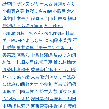
紗季
スザンヌ
ジミー大西
眞鍋かをり
|
|
|
|
小西真奈美
長澤まさみ
綾小路翔
倉木
|
|
|
麻衣
山本モナ
篠原涼子
市川由衣
福田
|
|
|
|
沙紀
のっち-Perfume
かしゆか-
|
|
Perfume
あーちゃん-Perfume
吉村由
|
|
美（PUFFYよしむら ゆみ
藤本美貴
石
|
|
川梨華
亀井絵里（モーニング娘。）
|
|
奥菜恵
高島彩
中島裕翔
鳥居みゆき
河
|
|
|
|
村隆一
蛯原友里
若槻千夏
椎名林檎
大
|
|
|
|
塚愛
小倉優子
香里奈
宇多田ヒカル
長
|
|
|
|
州小力
菜々緒
大島優子
きゃりーぱみ
|
|
|
ゅぱみゅ
西野カナ
小栗旬
有吉弘行
篠
|
|
|
|
田麻里子
前田敦子
松本人志-ダウンタ
|
|
ウン
秋元才加
深田恭子
浜崎あゆみ
田
|
|
|
|
中聖
指原莉乃
河西智美
生野陽子
豊崎
|
|
|
|