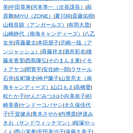
美
中田英寿
河本準一（次長課長）
萩
|
|
|
原舞
MIYU（ZONE）
夏川純
斎藤佑樹
|
|
|
|
山根良顕（アンガールズ）
有岡大貴
|
|
山崎静代（南海キャンディーズ）
八乙
|
女光
斉藤慶太
本田朋子
児嶋一哉（ア
|
|
|
ンジャッシュ）
斉藤祥太
酒井彩名
後
|
|
|
藤友香里
西島隆弘
そのまんま東
イモ
|
|
|
トアヤコ
間寛平
安住紳一郎
ラサール
|
|
|
石井
反町隆史
神戸蘭子
山里亮太（南
|
|
|
海キャンディーズ）
山口もえ
高橋愛
|
|
|
松たか子
せんだみつお
小向美奈子
杉
|
|
|
崎美香
ケンドーコバヤシ
大久保佳代
|
|
子
千賀健永
青木さやか
内博貴
伊達み
|
|
|
|
きお（サンドウィッチマン）
桜塚やっ
|
くん
西山茉希
安田美沙子
遠藤久美子
|
|
|
|