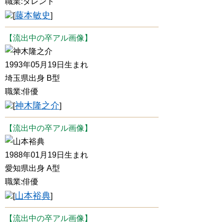
職業:タレント
藤本敏史
[
]
【流出中の卒アル画像】
神木隆之介
1993年05月19日生まれ
埼玉県出身 B型
職業:俳優
神木隆之介
[
]
【流出中の卒アル画像】
山本裕典
1988年01月19日生まれ
愛知県出身 A型
職業:俳優
山本裕典
[
]
【流出中の卒アル画像】