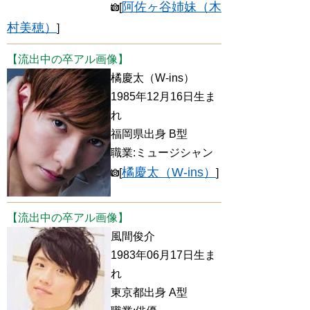
阿佐ヶ谷姉妹（木
[
村美穂）
]
【流出中の卒アル画像】
橘慶太（W-ins）
1985年12月16日生ま
れ
福岡県出身 B型
職業:ミュージシャン
橘慶太（W-ins）
[
]
【流出中の卒アル画像】
風間俊介
1983年06月17日生ま
れ
東京都出身 A型