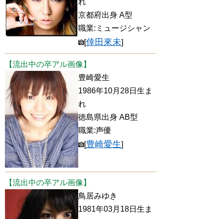
れ
京都府出身 A型
職業:ミュージシャン
倖田來未
[
]
【流出中の卒アル画像】
豊崎愛生
1986年10月28日生ま
れ
徳島県出身 AB型
職業:声優
豊崎愛生
[
]
【流出中の卒アル画像】
鳥居みゆき
1981年03月18日生ま