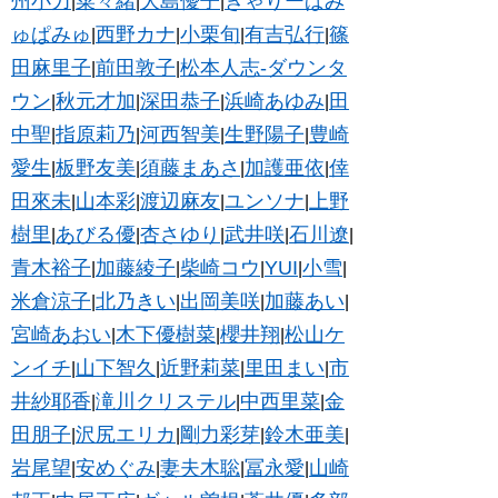
州小力
菜々緒
大島優子
きゃりーぱみ
|
|
|
ゅぱみゅ
西野カナ
小栗旬
有吉弘行
篠
|
|
|
|
田麻里子
前田敦子
松本人志-ダウンタ
|
|
ウン
秋元才加
深田恭子
浜崎あゆみ
田
|
|
|
|
中聖
指原莉乃
河西智美
生野陽子
豊崎
|
|
|
|
愛生
板野友美
須藤まあさ
加護亜依
倖
|
|
|
|
田來未
山本彩
渡辺麻友
ユンソナ
上野
|
|
|
|
樹里
あびる優
杏さゆり
武井咲
石川遼
|
|
|
|
|
青木裕子
加藤綾子
柴崎コウ
YUI
小雪
|
|
|
|
|
米倉涼子
北乃きい
出岡美咲
加藤あい
|
|
|
|
宮崎あおい
木下優樹菜
櫻井翔
松山ケ
|
|
|
ンイチ
山下智久
近野莉菜
里田まい
市
|
|
|
|
井紗耶香
滝川クリステル
中西里菜
金
|
|
|
田朋子
沢尻エリカ
剛力彩芽
鈴木亜美
|
|
|
|
岩尾望
安めぐみ
妻夫木聡
冨永愛
山崎
|
|
|
|