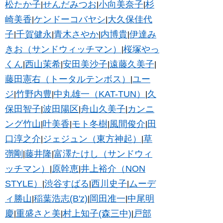
松たか子
せんだみつお
小向美奈子
杉
|
|
|
崎美香
ケンドーコバヤシ
大久保佳代
|
|
子
千賀健永
青木さやか
内博貴
伊達み
|
|
|
|
きお（サンドウィッチマン）
桜塚やっ
|
くん
西山茉希
安田美沙子
遠藤久美子
|
|
|
|
藤田憲右（トータルテンボス）
ユー
|
ジ
竹野内豊
中丸雄一（KAT-TUN）
久
|
|
|
保田智子
波田陽区
舟山久美子
カンニ
|
|
|
ング竹山
叶美香
モト冬樹
風間俊介
田
|
|
|
|
口淳之介
ジェジュン（東方神起）
草
|
|
彅剛
藤井隆
富澤たけし（サンドウィ
|
|
ッチマン）
原幹恵
井上裕介（NON
|
|
STYLE）
渋谷すばる
西川史子
ムーデ
|
|
|
ィ勝山
稲葉浩志(B'z)
岡田准一
中尾明
|
|
|
慶
重盛さと美
村上知子(森三中)
戸部
|
|
|