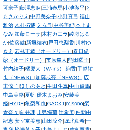
可奈子
藤澤恵麻
三浦春馬
小池徹平
と
|
|
|
|
もさかりえ
中野美奈子
小野真弓
福山
|
|
|
雅治
木村拓哉
ミムラ
中谷美紀
本上ま
|
|
|
|
なみ
加藤ローサ
木村カエラ
綾瀬はる
|
|
|
か
佐藤健
新垣結衣
戸田恵梨香
川村ゆ
|
|
|
|
きえ
若林正恭（オードリー）
春日俊
|
|
彰（オードリー）
市原隼人
熊田曜子
|
|
|
竹内結子
橘慶太（W-ins）
絢香
手越祐
|
|
|
也（NEWS）
加藤成亮（NEWS）
広
|
|
末涼子
ほしのあき
生田斗真
中山優馬
|
|
|
|
中島美嘉
夏帆
優木まおみ
安藤美
|
|
|
姫
HYDE
亀梨和也
GACKT
misono
榮
|
|
|
|
|
倉奈々
向井理
川島海荷
辻希美
仲間由
|
|
|
|
紀恵
安室奈美恵
山田涼介
堀北真希
一
|
|
|
|
青窈
松嶋菜々子
小島よしお
成宮寛貴
|
|
|
|