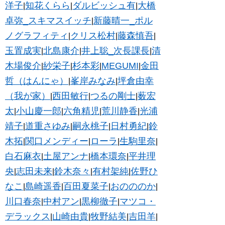
洋子
知花くらら
ダルビッシュ有
大橋
|
|
|
卓弥_スキマスイッチ
新藤晴一_ポル
|
ノグラフィティ
クリス松村
藤森慎吾
|
|
|
玉置成実
北島康介
井上聡_次長課長
清
|
|
|
木場俊介
紗栄子
杉本彩
MEGUMI
金田
|
|
|
|
哲（はんにゃ）
峯岸みなみ
坪倉由幸
|
|
（我が家）
西田敏行
つるの剛士
薮宏
|
|
|
太
小山慶一郎
六角精児
荒川静香
光浦
|
|
|
|
靖子
道重さゆみ
嗣永桃子
日村勇紀
鈴
|
|
|
|
木拓
関口メンディー
ローラ
生駒里奈
|
|
|
|
白石麻衣
土屋アンナ
橋本環奈
平井理
|
|
|
央
志田未来
鈴木奈々
有村架純
佐野ひ
|
|
|
|
なこ
島崎遥香
百田夏菜子
おのののか
|
|
|
|
川口春奈
中村アン
黒柳徹子
マツコ・
|
|
|
デラックス
山崎由貴
牧野結美
吉田羊
|
|
|
|