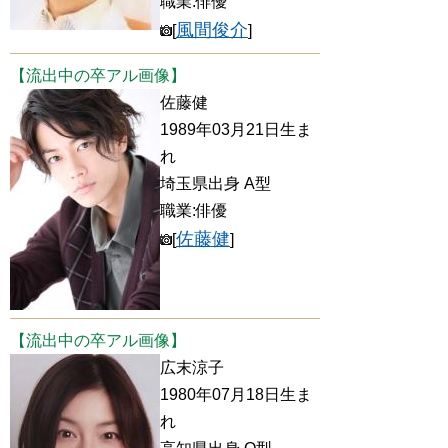
職業:俳優
風間俊介
[
]
【流出中の卒アル画像】
佐藤健
1989年03月21日生ま
れ
埼玉県出身 A型
職業:俳優
佐藤健
[
]
【流出中の卒アル画像】
広末涼子
1980年07月18日生ま
れ