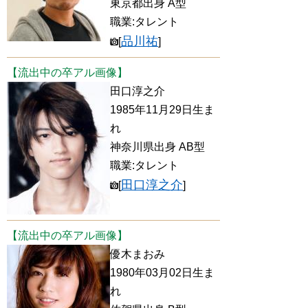
東京都出身 A型
職業:タレント
品川祐
[
]
【流出中の卒アル画像】
田口淳之介
1985年11月29日生ま
れ
神奈川県出身 AB型
職業:タレント
田口淳之介
[
]
【流出中の卒アル画像】
優木まおみ
1980年03月02日生ま
れ