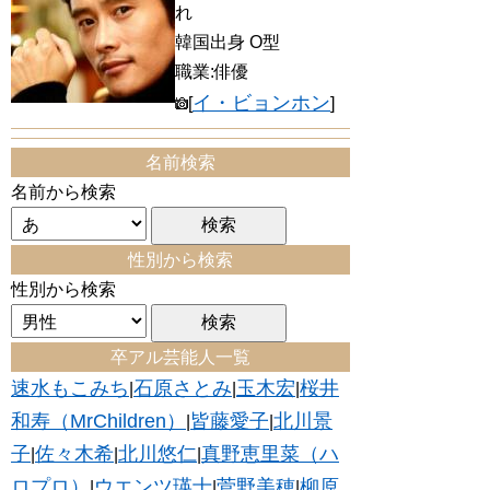
れ
韓国出身 O型
職業:俳優
イ・ビョンホン
[
]
名前検索
名前から検索
性別から検索
性別から検索
卒アル芸能人一覧
速水もこみち
石原さとみ
玉木宏
桜井
|
|
|
和寿（MrChildren）
皆藤愛子
北川景
|
|
子
佐々木希
北川悠仁
真野恵里菜（ハ
|
|
|
ロプロ）
ウエンツ瑛士
菅野美穂
柳原
|
|
|