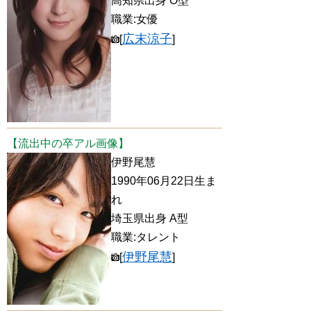
高知県出身 O型
職業:女優
広末涼子
[
]
【流出中の卒アル画像】
伊野尾慧
1990年06月22日生ま
れ
埼玉県出身 A型
職業:タレント
伊野尾慧
[
]