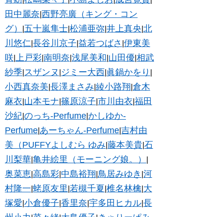
田中麗奈
西野亮廣（キング・コン
|
グ）
五十嵐隼士
松浦亜弥
井上真央
北
|
|
|
|
川悠仁
長谷川京子
益若つばさ
伊東美
|
|
|
咲
上戸彩
南明奈
浅尾美和
山田優
相武
|
|
|
|
|
紗季
スザンヌ
ジミー大西
眞鍋かをり
|
|
|
|
小西真奈美
長澤まさみ
綾小路翔
倉木
|
|
|
麻衣
山本モナ
篠原涼子
市川由衣
福田
|
|
|
|
沙紀
のっち-Perfume
かしゆか-
|
|
Perfume
あーちゃん-Perfume
吉村由
|
|
美（PUFFYよしむら ゆみ
藤本美貴
石
|
|
川梨華
亀井絵里（モーニング娘。）
|
|
奥菜恵
高島彩
中島裕翔
鳥居みゆき
河
|
|
|
|
村隆一
蛯原友里
若槻千夏
椎名林檎
大
|
|
|
|
塚愛
小倉優子
香里奈
宇多田ヒカル
長
|
|
|
|