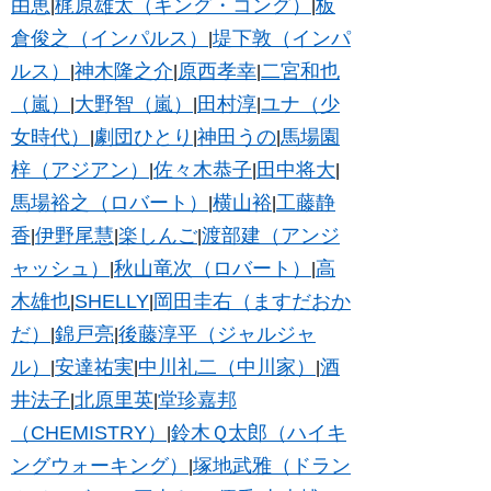
由恵
梶原雄太（キング・コング）
板
|
|
倉俊之（インパルス）
堤下敦（インパ
|
ルス）
神木隆之介
原西孝幸
二宮和也
|
|
|
（嵐）
大野智（嵐）
田村淳
ユナ（少
|
|
|
女時代）
劇団ひとり
神田うの
馬場園
|
|
|
梓（アジアン）
佐々木恭子
田中将大
|
|
|
馬場裕之（ロバート）
横山裕
工藤静
|
|
香
伊野尾慧
楽しんご
渡部建（アンジ
|
|
|
ャッシュ）
秋山竜次（ロバート）
高
|
|
木雄也
SHELLY
岡田圭右（ますだおか
|
|
だ）
錦戸亮
後藤淳平（ジャルジャ
|
|
ル）
安達祐実
中川礼二（中川家）
酒
|
|
|
井法子
北原里英
堂珍嘉邦
|
|
（CHEMISTRY）
鈴木Ｑ太郎（ハイキ
|
ングウォーキング）
塚地武雅（ドラン
|