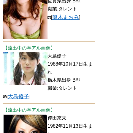
佐賀県出身 B型
職業:タレント
優木まおみ
[
]
【流出中の卒アル画像】
大島優子
1988年10月17日生ま
れ
栃木県出身 B型
職業:タレント
大島優子
[
]
【流出中の卒アル画像】
倖田來未
1982年11月13日生ま