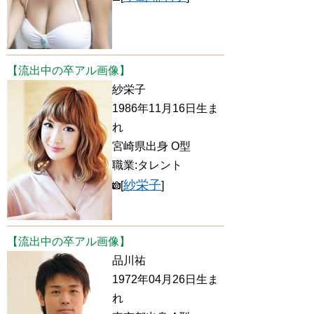
【流出中の卒アル画像】
紗栄子
1986年11月16日生ま
れ
宮崎県出身 O型
職業:タレント
紗栄子
[
]
【流出中の卒アル画像】
品川祐
1972年04月26日生ま
れ