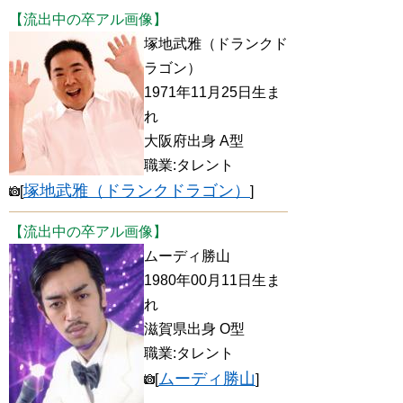
【流出中の卒アル画像】
塚地武雅（ドランクド
ラゴン）
1971年11月25日生ま
れ
大阪府出身 A型
職業:タレント
塚地武雅（ドランクドラゴン）
[
]
【流出中の卒アル画像】
ムーディ勝山
1980年00月11日生ま
れ
滋賀県出身 O型
職業:タレント
ムーディ勝山
[
]