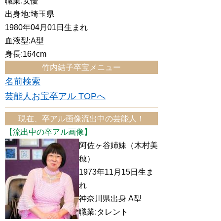
職業:女優
出身地:埼玉県
1980年04月01日生まれ
血液型:A型
身長:164cm
竹内結子卒宝メニュー
名前検索
芸能人お宝卒アル TOPへ
現在、卒アル画像流出中の芸能人！
【流出中の卒アル画像】
阿佐ヶ谷姉妹（木村美
穂）
1973年11月15日生ま
れ
神奈川県出身 A型
職業:タレント