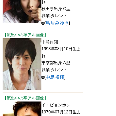
れ
秋田県出身 O型
職業:タレント
鳥居みゆき
[
]
【流出中の卒アル画像】
中島裕翔
1993年08月10日生ま
れ
東京都出身 A型
職業:タレント
中島裕翔
[
]
【流出中の卒アル画像】
イ・ビョンホン
1970年07月12日生ま