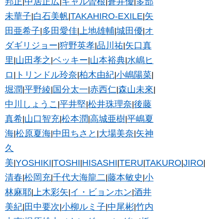
邦正
中居正広
ギャル曽根
蒼井優
多部
|
|
|
|
未華子
白石美帆
TAKAHIRO-EXILE
矢
|
|
|
田亜希子
多田愛佳
上地雄輔
城田優
オ
|
|
|
|
ダギリジョー
狩野英孝
品川祐
矢口真
|
|
|
里
山田孝之
ベッキー
山本裕典
水嶋ヒ
|
|
|
|
ロ
トリンドル玲奈
柏木由紀
小嶋陽菜
|
|
|
|
堀潤
平野綾
国分太一
赤西仁
森山未來
|
|
|
|
|
中川しょうこ
平井堅
松井珠理奈
後藤
|
|
|
真希
山口智充
松本潤
高城亜樹
平嶋夏
|
|
|
|
海
松原夏海
中田ちさと
大場美奈
矢神
|
|
|
|
久
美
YOSHIKI
TOSHI
HISASHI
TERU
TAKURO
JIRO
|
|
|
|
|
|
|
清春
松岡充
千代大海龍二
藤本敏史
小
|
|
|
|
林麻耶
上木彩矢
イ・ビョンホン
酒井
|
|
|
美紀
田中要次
小柳ルミ子
中尾彬
竹内
|
|
|
|