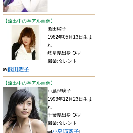
【流出中の卒アル画像】
熊田曜子
1982年05月13日生ま
れ
岐阜県出身 O型
職業:タレント
熊田曜子
[
]
【流出中の卒アル画像】
小島瑠璃子
1993年12月23日生ま
れ
千葉県出身 O型
職業:タレント
小島瑠璃子
[
]