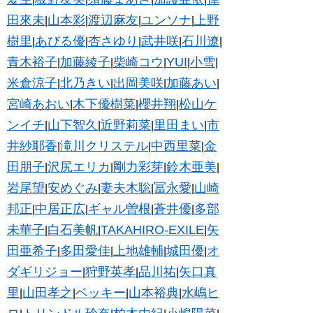
田來未
山本彩
渡辺麻友
ユンソナ
上野
|
|
|
|
樹里
あびる優
杏さゆり
武井咲
石川遼
|
|
|
|
|
青木裕子
加藤綾子
柴崎コウ
YUI
小雪
|
|
|
|
|
米倉涼子
北乃きい
出岡美咲
加藤あい
|
|
|
|
宮崎あおい
木下優樹菜
櫻井翔
松山ケ
|
|
|
ンイチ
山下智久
近野莉菜
里田まい
市
|
|
|
|
井紗耶香
滝川クリステル
中西里菜
金
|
|
|
田朋子
沢尻エリカ
剛力彩芽
鈴木亜美
|
|
|
|
岩尾望
安めぐみ
妻夫木聡
冨永愛
山崎
|
|
|
|
邦正
中居正広
ギャル曽根
蒼井優
多部
|
|
|
|
未華子
白石美帆
TAKAHIRO-EXILE
矢
|
|
|
田亜希子
多田愛佳
上地雄輔
城田優
オ
|
|
|
|
ダギリジョー
狩野英孝
品川祐
矢口真
|
|
|
里
山田孝之
ベッキー
山本裕典
水嶋ヒ
|
|
|
|