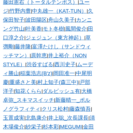
藤田憲右（トータルテンボス）
ユー
|
ジ
竹野内豊
中丸雄一（KAT-TUN）
久
|
|
|
保田智子
波田陽区
舟山久美子
カンニ
|
|
|
ング竹山
叶美香
モト冬樹
風間俊介
田
|
|
|
|
口淳之介
ジェジュン（東方神起）
草
|
|
彅剛
藤井隆
富澤たけし（サンドウィ
|
|
ッチマン）
原幹恵
井上裕介（NON
|
|
STYLE）
渋谷すばる
西川史子
ムーデ
|
|
|
ィ勝山
稲葉浩志(B'z)
岡田准一
中尾明
|
|
|
慶
重盛さと美
村上知子(森三中)
戸部
|
|
|
洋子
知花くらら
ダルビッシュ有
大橋
|
|
|
卓弥_スキマスイッチ
新藤晴一_ポル
|
ノグラフィティ
クリス松村
藤森慎吾
|
|
|
玉置成実
北島康介
井上聡_次長課長
清
|
|
|
木場俊介
紗栄子
杉本彩
MEGUMI
金田
|
|
|
|