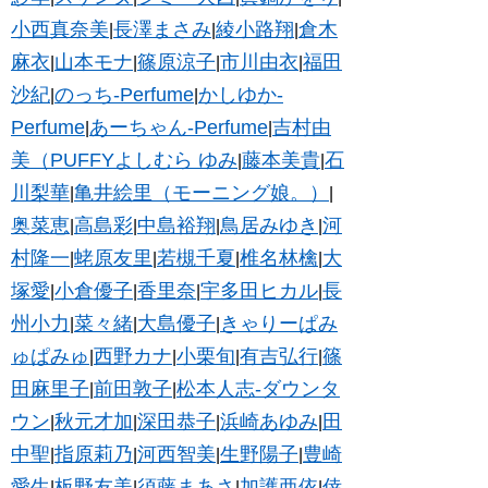
小西真奈美
長澤まさみ
綾小路翔
倉木
|
|
|
麻衣
山本モナ
篠原涼子
市川由衣
福田
|
|
|
|
沙紀
のっち-Perfume
かしゆか-
|
|
Perfume
あーちゃん-Perfume
吉村由
|
|
美（PUFFYよしむら ゆみ
藤本美貴
石
|
|
川梨華
亀井絵里（モーニング娘。）
|
|
奥菜恵
高島彩
中島裕翔
鳥居みゆき
河
|
|
|
|
村隆一
蛯原友里
若槻千夏
椎名林檎
大
|
|
|
|
塚愛
小倉優子
香里奈
宇多田ヒカル
長
|
|
|
|
州小力
菜々緒
大島優子
きゃりーぱみ
|
|
|
ゅぱみゅ
西野カナ
小栗旬
有吉弘行
篠
|
|
|
|
田麻里子
前田敦子
松本人志-ダウンタ
|
|
ウン
秋元才加
深田恭子
浜崎あゆみ
田
|
|
|
|
中聖
指原莉乃
河西智美
生野陽子
豊崎
|
|
|
|
愛生
板野友美
須藤まあさ
加護亜依
倖
|
|
|
|