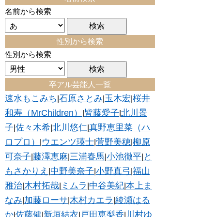
名前から検索
性別から検索
性別から検索
卒アル芸能人一覧
速水もこみち
石原さとみ
玉木宏
桜井
|
|
|
和寿（MrChildren）
皆藤愛子
北川景
|
|
子
佐々木希
北川悠仁
真野恵里菜（ハ
|
|
|
ロプロ）
ウエンツ瑛士
菅野美穂
柳原
|
|
|
可奈子
藤澤恵麻
三浦春馬
小池徹平
と
|
|
|
|
もさかりえ
中野美奈子
小野真弓
福山
|
|
|
雅治
木村拓哉
ミムラ
中谷美紀
本上ま
|
|
|
|
なみ
加藤ローサ
木村カエラ
綾瀬はる
|
|
|
か
佐藤健
新垣結衣
戸田恵梨香
川村ゆ
|
|
|
|