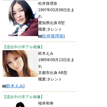
松井珠理奈
1997年03月08日生ま
れ
愛知県出身 B型
職業:タレント
松井珠理奈
[
]
【流出中の卒アル画像】
鈴木えみ
1985年09月13日生ま
れ
京都市出身 AB型
職業:タレント
鈴木えみ
[
]
【流出中の卒アル画像】
桜井和寿