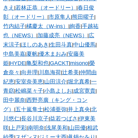
きえ
若林正恭（オードリー）
春日俊
|
|
彰（オードリー）
市原隼人
熊田曜子
|
|
|
竹内結子
橘慶太（W-ins）
絢香
手越祐
|
|
|
也（NEWS）
加藤成亮（NEWS）
広
|
|
末涼子
ほしのあき
生田斗真
中山優馬
|
|
|
|
中島美嘉
夏帆
優木まおみ
安藤美
|
|
|
姫
HYDE
亀梨和也
GACKT
misono
榮
|
|
|
|
|
倉奈々
向井理
川島海荷
辻希美
仲間由
|
|
|
|
紀恵
安室奈美恵
山田涼介
堀北真希
一
|
|
|
|
青窈
松嶋菜々子
小島よしお
成宮寛貴
|
|
|
|
田中麗奈
西野亮廣（キング・コン
|
グ）
五十嵐隼士
松浦亜弥
井上真央
北
|
|
|
|
川悠仁
長谷川京子
益若つばさ
伊東美
|
|
|
咲
上戸彩
南明奈
浅尾美和
山田優
相武
|
|
|
|
|
紗季
スザンヌ
ジミー大西
眞鍋かをり
|
|
|
|