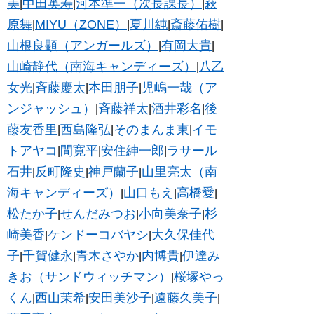
美
中田英寿
河本準一（次長課長）
萩
|
|
|
原舞
MIYU（ZONE）
夏川純
斎藤佑樹
|
|
|
|
山根良顕（アンガールズ）
有岡大貴
|
|
山崎静代（南海キャンディーズ）
八乙
|
女光
斉藤慶太
本田朋子
児嶋一哉（ア
|
|
|
ンジャッシュ）
斉藤祥太
酒井彩名
後
|
|
|
藤友香里
西島隆弘
そのまんま東
イモ
|
|
|
トアヤコ
間寛平
安住紳一郎
ラサール
|
|
|
石井
反町隆史
神戸蘭子
山里亮太（南
|
|
|
海キャンディーズ）
山口もえ
高橋愛
|
|
|
松たか子
せんだみつお
小向美奈子
杉
|
|
|
崎美香
ケンドーコバヤシ
大久保佳代
|
|
子
千賀健永
青木さやか
内博貴
伊達み
|
|
|
|
きお（サンドウィッチマン）
桜塚やっ
|
くん
西山茉希
安田美沙子
遠藤久美子
|
|
|
|