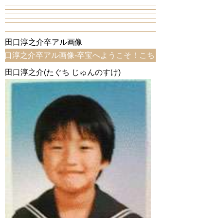
田口淳之介卒アル画像
卒アル画像-卒宝へようこそ！こちらは、田口淳之介卒アル画
田口淳之介(たぐち じゅんのすけ)