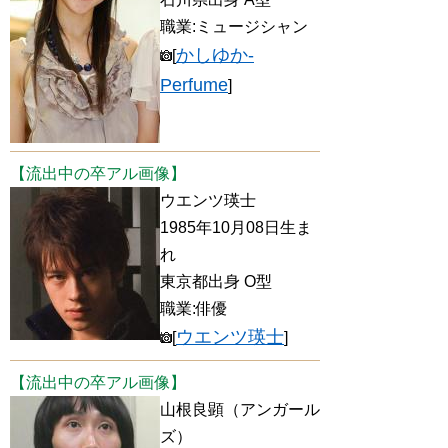
職業:ミュージシャン
かしゆか-
[
Perfume
]
【流出中の卒アル画像】
ウエンツ瑛士
1985年10月08日生ま
れ
東京都出身 O型
職業:俳優
ウエンツ瑛士
[
]
【流出中の卒アル画像】
山根良顕（アンガール
ズ）