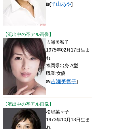
平山あや
[
]
【流出中の卒アル画像】
吉瀬美智子
1975年02月17日生ま
れ
福岡県出身 A型
職業:女優
吉瀬美智子
[
]
【流出中の卒アル画像】
松嶋菜々子
1973年10月13日生ま
れ