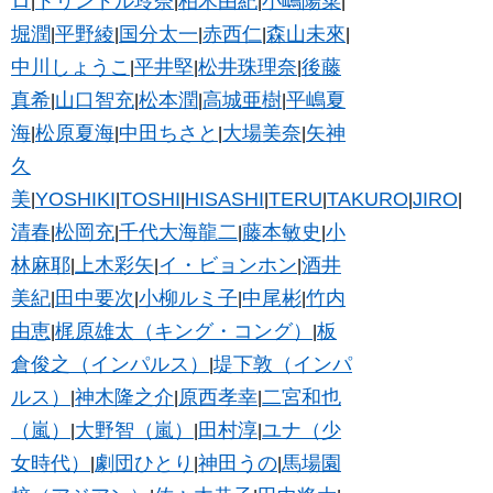
ロ
トリンドル玲奈
柏木由紀
小嶋陽菜
|
|
|
|
堀潤
平野綾
国分太一
赤西仁
森山未來
|
|
|
|
|
中川しょうこ
平井堅
松井珠理奈
後藤
|
|
|
真希
山口智充
松本潤
高城亜樹
平嶋夏
|
|
|
|
海
松原夏海
中田ちさと
大場美奈
矢神
|
|
|
|
久
美
YOSHIKI
TOSHI
HISASHI
TERU
TAKURO
JIRO
|
|
|
|
|
|
|
清春
松岡充
千代大海龍二
藤本敏史
小
|
|
|
|
林麻耶
上木彩矢
イ・ビョンホン
酒井
|
|
|
美紀
田中要次
小柳ルミ子
中尾彬
竹内
|
|
|
|
由恵
梶原雄太（キング・コング）
板
|
|
倉俊之（インパルス）
堤下敦（インパ
|
ルス）
神木隆之介
原西孝幸
二宮和也
|
|
|
（嵐）
大野智（嵐）
田村淳
ユナ（少
|
|
|
女時代）
劇団ひとり
神田うの
馬場園
|
|
|