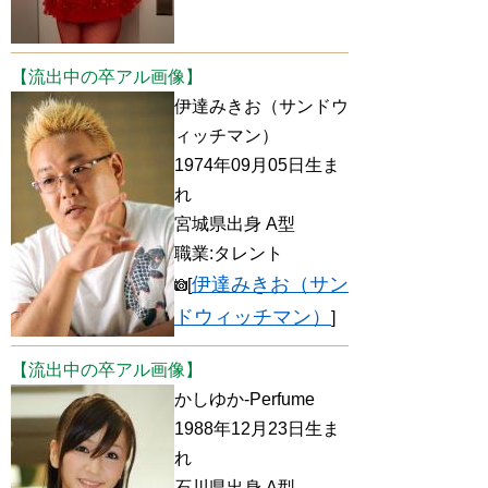
【流出中の卒アル画像】
伊達みきお（サンドウ
ィッチマン）
1974年09月05日生ま
れ
宮城県出身 A型
職業:タレント
伊達みきお（サン
[
ドウィッチマン）
]
【流出中の卒アル画像】
かしゆか-Perfume
1988年12月23日生ま
れ
石川県出身 A型