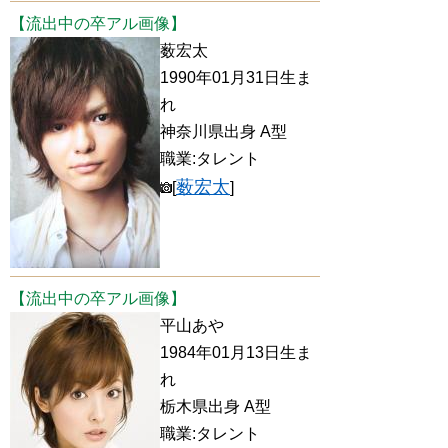
【流出中の卒アル画像】
薮宏太
1990年01月31日生ま
れ
神奈川県出身 A型
職業:タレント
薮宏太
[
]
【流出中の卒アル画像】
平山あや
1984年01月13日生ま
れ
栃木県出身 A型
職業:タレント