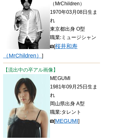
（MrChildren）
1970年03月08日生ま
れ
東京都出身 O型
職業:ミュージシャン
桜井和寿
[
（MrChildren）
]
【流出中の卒アル画像】
MEGUMI
1981年09月25日生ま
れ
岡山県出身 A型
職業:タレント
MEGUMI
[
]