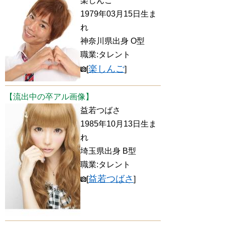
楽しんご
1979年03月15日生ま
れ
神奈川県出身 O型
職業:タレント
楽しんご
[
]
【流出中の卒アル画像】
益若つばさ
1985年10月13日生ま
れ
埼玉県出身 B型
職業:タレント
益若つばさ
[
]