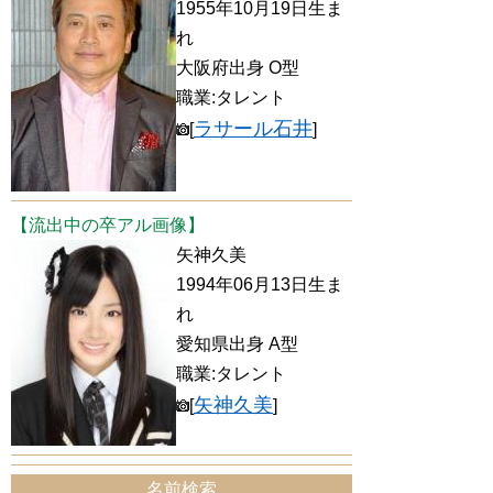
1955年10月19日生ま
れ
大阪府出身 O型
職業:タレント
ラサール石井
[
]
【流出中の卒アル画像】
矢神久美
1994年06月13日生ま
れ
愛知県出身 A型
職業:タレント
矢神久美
[
]
名前検索