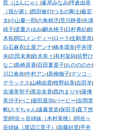
哲（はんにゃ）
峯岸みなみ
坪倉由幸
|
|
（我が家）
西田敏行
つるの剛士
薮宏
|
|
|
太
小山慶一郎
六角精児
荒川静香
光浦
|
|
|
|
靖子
道重さゆみ
嗣永桃子
日村勇紀
鈴
|
|
|
|
木拓
関口メンディー
ローラ
生駒里奈
|
|
|
|
白石麻衣
土屋アンナ
橋本環奈
平井理
|
|
|
央
志田未来
鈴木奈々
有村架純
佐野ひ
|
|
|
|
なこ
島崎遥香
百田夏菜子
おのののか
|
|
|
|
川口春奈
中村アン
黒柳徹子
マツコ・
|
|
|
デラックス
山崎由貴
牧野結美
吉田羊
|
|
|
|
吉瀬美智子
黒谷友香
西内まりや
蓮佛
|
|
|
美沙子
ぺこ
柴田亜弥
バービー
吉岡里
|
|
|
|
帆
スギちゃん
遠藤章造
保田圭
森下悠
|
|
|
|
里
阿佐ヶ谷姉妹（木村美穂）
阿佐ヶ
|
|
谷姉妹（渡辺江里子）
加藤紗里
平井
|
|