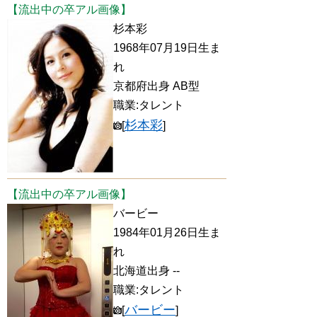
【流出中の卒アル画像】
杉本彩
1968年07月19日生ま
れ
京都府出身 AB型
職業:タレント
杉本彩
[
]
【流出中の卒アル画像】
バービー
1984年01月26日生ま
れ
北海道出身 --
職業:タレント
バービー
[
]