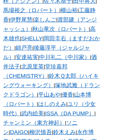
梓（アジアン）
佐々木恭子
田中将大
|
|
|
馬場裕之（ロバート）
横山裕
工藤静
|
|
香
伊野尾慧
楽しんご
渡部建（アンジ
|
|
|
ャッシュ）
秋山竜次（ロバート）
高
|
|
木雄也
SHELLY
岡田圭右（ますだおか
|
|
だ）
錦戸亮
後藤淳平（ジャルジャ
|
|
ル）
安達祐実
中川礼二（中川家）
酒
|
|
|
井法子
北原里英
堂珍嘉邦
|
|
（CHEMISTRY）
鈴木Ｑ太郎（ハイキ
|
ングウォーキング）
塚地武雅（ドラン
|
クドラゴン）
平山あや
優香
山本博
|
|
|
（ロバート）
はしのえみ
ユリ（少女
|
|
時代）
武内絵美
ISSA（DA PUMP）
|
|
|
チャンミン（東方神起）
ソニ
|
ン
DAIGO
柳沢慎吾
鈴木えみ
永作博
|
|
|
|