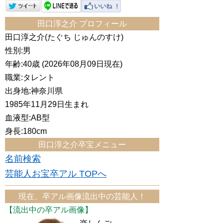
田口淳之介 プロフィール
田口淳之介(たぐち じゅんのすけ)
性別:男
年齢:40歳 (2026年08月09日現在)
職業:タレント
出身地:神奈川県
1985年11月29日生まれ
血液型:AB型
身長:180cm
田口淳之介卒宝メニュー
名前検索
芸能人お宝卒アル TOPへ
現在、卒アル画像流出中の芸能人！
【流出中の卒アル画像】