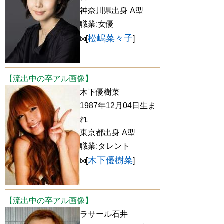
神奈川県出身 A型
職業:女優
松嶋菜々子
[
]
【流出中の卒アル画像】
木下優樹菜
1987年12月04日生ま
れ
東京都出身 A型
職業:タレント
木下優樹菜
[
]
【流出中の卒アル画像】
ラサール石井