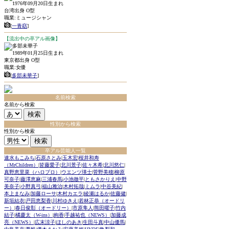
1976年09月20日生まれ
台湾出身 O型
職業:ミュージシャン
[
一青窈
]
【流出中の卒アル画像】
多部未華子
1989年01月25日生まれ
東京都出身 O型
職業:女優
[
多部未華子
]
名前検索
名前から検索
性別から検索
性別から検索
卒アル芸能人一覧
速水もこみち
|
石原さとみ
|
玉木宏
|
桜井和寿
（MrChildren）
|
皆藤愛子
|
北川景子
|
佐々木希
|
北川悠仁
|
真野恵里菜（ハロプロ）
|
ウエンツ瑛士
|
菅野美穂
|
柳原
可奈子
|
藤澤恵麻
|
三浦春馬
|
小池徹平
|
ともさかりえ
|
中野
美奈子
|
小野真弓
|
福山雅治
|
木村拓哉
|
ミムラ
|
中谷美紀
|
本上まなみ
|
加藤ローサ
|
木村カエラ
|
綾瀬はるか
|
佐藤健
|
新垣結衣
|
戸田恵梨香
|
川村ゆきえ
|
若林正恭（オードリ
ー）
|
春日俊彰（オードリー）
|
市原隼人
|
熊田曜子
|
竹内
結子
|
橘慶太（W-ins）
|
絢香
|
手越祐也（NEWS）
|
加藤成
亮（NEWS）
|
広末涼子
|
ほしのあき
|
生田斗真
|
中山優馬
|