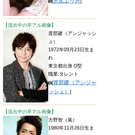
沢尻エリカ
[
]
【流出中の卒アル画像】
渡部建（アンジャッシ
ュ）
1972年09月23日生ま
れ
東京都出身 O型
職業:タレント
渡部建（アンジャ
[
ッシュ）
]
【流出中の卒アル画像】
大野智（嵐）
1980年11月26日生ま