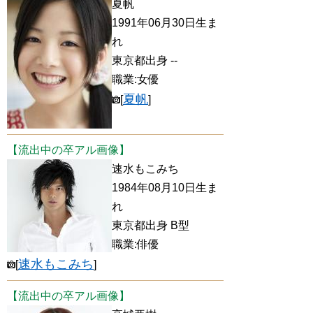
夏帆
1991年06月30日生ま
れ
東京都出身 --
職業:女優
夏帆
[
]
【流出中の卒アル画像】
速水もこみち
1984年08月10日生ま
れ
東京都出身 B型
職業:俳優
速水もこみち
[
]
【流出中の卒アル画像】