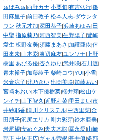
ゅぱみゅ
西野カナ
小栗旬
有吉弘行
篠
|
|
|
|
田麻里子
前田敦子
松本人志-ダウンタ
|
|
ウン
秋元才加
深田恭子
浜崎あゆみ
田
|
|
|
|
中聖
指原莉乃
河西智美
生野陽子
豊崎
|
|
|
|
愛生
板野友美
須藤まあさ
加護亜依
倖
|
|
|
|
田來未
山本彩
渡辺麻友
ユンソナ
上野
|
|
|
|
樹里
あびる優
杏さゆり
武井咲
石川遼
|
|
|
|
|
青木裕子
加藤綾子
柴崎コウ
YUI
小雪
|
|
|
|
|
米倉涼子
北乃きい
出岡美咲
加藤あい
|
|
|
|
宮崎あおい
木下優樹菜
櫻井翔
松山ケ
|
|
|
ンイチ
山下智久
近野莉菜
里田まい
市
|
|
|
|
井紗耶香
滝川クリステル
中西里菜
金
|
|
|
田朋子
沢尻エリカ
剛力彩芽
鈴木亜美
|
|
|
|
岩尾望
安めぐみ
妻夫木聡
冨永愛
山崎
|
|
|
|
邦正
中居正広
ギャル曽根
蒼井優
多部
|
|
|
|