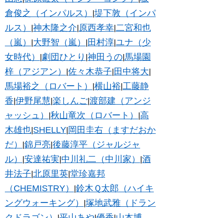
倉俊之（インパルス）
堤下敦（インパ
|
ルス）
神木隆之介
原西孝幸
二宮和也
|
|
|
（嵐）
大野智（嵐）
田村淳
ユナ（少
|
|
|
女時代）
劇団ひとり
神田うの
馬場園
|
|
|
梓（アジアン）
佐々木恭子
田中将大
|
|
|
馬場裕之（ロバート）
横山裕
工藤静
|
|
香
伊野尾慧
楽しんご
渡部建（アンジ
|
|
|
ャッシュ）
秋山竜次（ロバート）
高
|
|
木雄也
SHELLY
岡田圭右（ますだおか
|
|
だ）
錦戸亮
後藤淳平（ジャルジャ
|
|
ル）
安達祐実
中川礼二（中川家）
酒
|
|
|
井法子
北原里英
堂珍嘉邦
|
|
（CHEMISTRY）
鈴木Ｑ太郎（ハイキ
|
ングウォーキング）
塚地武雅（ドラン
|
クドラゴン）
平山あや
優香
山本博
|
|
|