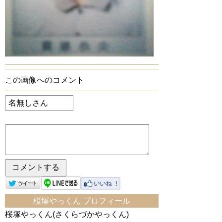
この画像へのコメント
桜塚やっくん プロフィール
桜塚やっくん(さくらづかやっくん)