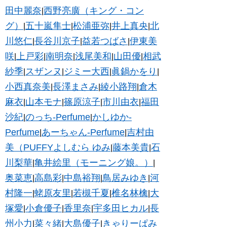
田中麗奈
西野亮廣（キング・コン
|
グ）
五十嵐隼士
松浦亜弥
井上真央
北
|
|
|
|
川悠仁
長谷川京子
益若つばさ
伊東美
|
|
|
咲
上戸彩
南明奈
浅尾美和
山田優
相武
|
|
|
|
|
紗季
スザンヌ
ジミー大西
眞鍋かをり
|
|
|
|
小西真奈美
長澤まさみ
綾小路翔
倉木
|
|
|
麻衣
山本モナ
篠原涼子
市川由衣
福田
|
|
|
|
沙紀
のっち-Perfume
かしゆか-
|
|
Perfume
あーちゃん-Perfume
吉村由
|
|
美（PUFFYよしむら ゆみ
藤本美貴
石
|
|
川梨華
亀井絵里（モーニング娘。）
|
|
奥菜恵
高島彩
中島裕翔
鳥居みゆき
河
|
|
|
|
村隆一
蛯原友里
若槻千夏
椎名林檎
大
|
|
|
|
塚愛
小倉優子
香里奈
宇多田ヒカル
長
|
|
|
|
州小力
菜々緒
大島優子
きゃりーぱみ
|
|
|