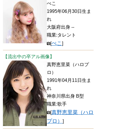
ぺこ
1995年06月30日生ま
れ
大阪府出身 --
職業:タレント
ぺこ
[
]
【流出中の卒アル画像】
真野恵里菜（ハロプ
ロ）
1991年04月11日生ま
れ
神奈川県出身 B型
職業:歌手
真野恵里菜（ハロ
[
プロ）
]