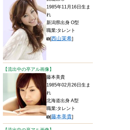
1985年11月16日生ま
れ
新潟県出身 O型
職業:タレント
西山茉希
[
]
【流出中の卒アル画像】
藤本美貴
1985年02月26日生ま
れ
北海道出身 A型
職業:タレント
藤本美貴
[
]
【流出中の卒アル画像】