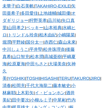
未華子
白石美帆
TAKAHIRO-EXILE
矢
|
|
|
田亜希子
多田愛佳
上地雄輔
城田優
オ
|
|
|
|
ダギリジョー
狩野英孝
品川祐
矢口真
|
|
|
里
山田孝之
ベッキー
山本裕典
水嶋ヒ
|
|
|
|
ロ
トリンドル玲奈
柏木由紀
小嶋陽菜
|
|
|
|
堀潤
平野綾
国分太一
赤西仁
森山未來
|
|
|
|
|
中川しょうこ
平井堅
松井珠理奈
後藤
|
|
|
真希
山口智充
松本潤
高城亜樹
平嶋夏
|
|
|
|
海
松原夏海
中田ちさと
大場美奈
矢神
|
|
|
|
久
美
YOSHIKI
TOSHI
HISASHI
TERU
TAKURO
JIRO
|
|
|
|
|
|
|
清春
松岡充
千代大海龍二
藤本敏史
小
|
|
|
|
林麻耶
上木彩矢
イ・ビョンホン
酒井
|
|
|
美紀
田中要次
小柳ルミ子
中尾彬
竹内
|
|
|
|
由恵
梶原雄太（キング・コング）
板
|
|