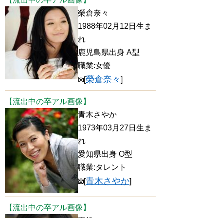
榮倉奈々
1988年02月12日生ま
れ
鹿児島県出身 A型
職業:女優
榮倉奈々
[
]
【流出中の卒アル画像】
青木さやか
1973年03月27日生ま
れ
愛知県出身 O型
職業:タレント
青木さやか
[
]
【流出中の卒アル画像】