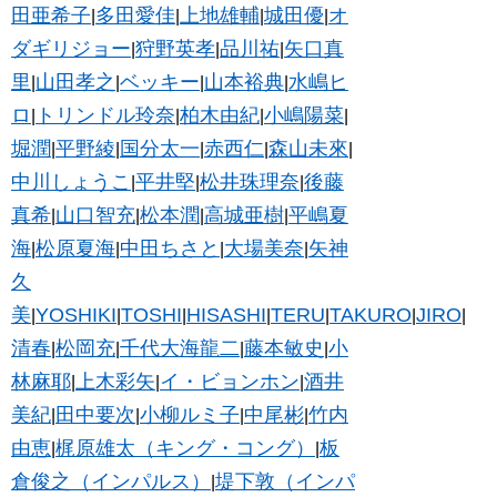
田亜希子
多田愛佳
上地雄輔
城田優
オ
|
|
|
|
ダギリジョー
狩野英孝
品川祐
矢口真
|
|
|
里
山田孝之
ベッキー
山本裕典
水嶋ヒ
|
|
|
|
ロ
トリンドル玲奈
柏木由紀
小嶋陽菜
|
|
|
|
堀潤
平野綾
国分太一
赤西仁
森山未來
|
|
|
|
|
中川しょうこ
平井堅
松井珠理奈
後藤
|
|
|
真希
山口智充
松本潤
高城亜樹
平嶋夏
|
|
|
|
海
松原夏海
中田ちさと
大場美奈
矢神
|
|
|
|
久
美
YOSHIKI
TOSHI
HISASHI
TERU
TAKURO
JIRO
|
|
|
|
|
|
|
清春
松岡充
千代大海龍二
藤本敏史
小
|
|
|
|
林麻耶
上木彩矢
イ・ビョンホン
酒井
|
|
|
美紀
田中要次
小柳ルミ子
中尾彬
竹内
|
|
|
|
由恵
梶原雄太（キング・コング）
板
|
|
倉俊之（インパルス）
堤下敦（インパ
|