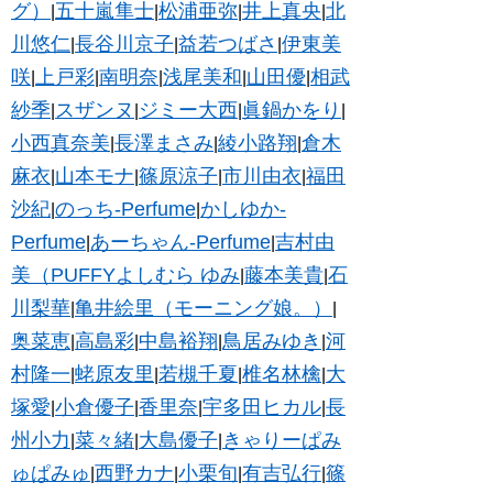
グ）
五十嵐隼士
松浦亜弥
井上真央
北
|
|
|
|
川悠仁
長谷川京子
益若つばさ
伊東美
|
|
|
咲
上戸彩
南明奈
浅尾美和
山田優
相武
|
|
|
|
|
紗季
スザンヌ
ジミー大西
眞鍋かをり
|
|
|
|
小西真奈美
長澤まさみ
綾小路翔
倉木
|
|
|
麻衣
山本モナ
篠原涼子
市川由衣
福田
|
|
|
|
沙紀
のっち-Perfume
かしゆか-
|
|
Perfume
あーちゃん-Perfume
吉村由
|
|
美（PUFFYよしむら ゆみ
藤本美貴
石
|
|
川梨華
亀井絵里（モーニング娘。）
|
|
奥菜恵
高島彩
中島裕翔
鳥居みゆき
河
|
|
|
|
村隆一
蛯原友里
若槻千夏
椎名林檎
大
|
|
|
|
塚愛
小倉優子
香里奈
宇多田ヒカル
長
|
|
|
|
州小力
菜々緒
大島優子
きゃりーぱみ
|
|
|
ゅぱみゅ
西野カナ
小栗旬
有吉弘行
篠
|
|
|
|