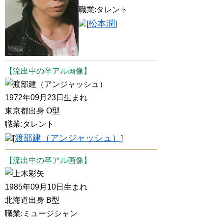
職業:タレント
松本潤
[
]
【流出中の卒アル画像】
渡部建（アンジャッシュ）
1972年09月23日生まれ
東京都出身 O型
職業:タレント
渡部建（アンジャッシュ）
[
]
【流出中の卒アル画像】
上木彩矢
1985年09月10日生まれ
北海道出身 B型
職業:ミュージシャン