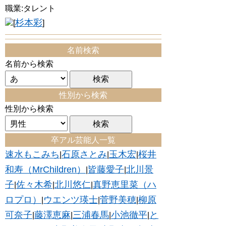
職業:タレント
杉本彩
[
]
名前検索
名前から検索
性別から検索
性別から検索
卒アル芸能人一覧
速水もこみち
石原さとみ
玉木宏
桜井
|
|
|
和寿（MrChildren）
皆藤愛子
北川景
|
|
子
佐々木希
北川悠仁
真野恵里菜（ハ
|
|
|
ロプロ）
ウエンツ瑛士
菅野美穂
柳原
|
|
|
可奈子
藤澤恵麻
三浦春馬
小池徹平
と
|
|
|
|