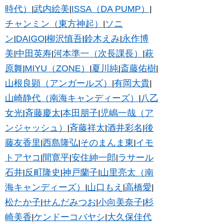
時代）
武内絵美
ISSA（DA PUMP）
|
|
|
チャンミン（東方神起）
ソニ
|
ン
DAIGO
柳沢慎吾
鈴木えみ
永作博
|
|
|
|
美
中田英寿
河本準一（次長課長）
萩
|
|
|
原舞
MIYU（ZONE）
夏川純
斎藤佑樹
|
|
|
|
山根良顕（アンガールズ）
有岡大貴
|
|
山崎静代（南海キャンディーズ）
八乙
|
女光
斉藤慶太
本田朋子
児嶋一哉（ア
|
|
|
ンジャッシュ）
斉藤祥太
酒井彩名
後
|
|
|
藤友香里
西島隆弘
そのまんま東
イモ
|
|
|
トアヤコ
間寛平
安住紳一郎
ラサール
|
|
|
石井
反町隆史
神戸蘭子
山里亮太（南
|
|
|
海キャンディーズ）
山口もえ
高橋愛
|
|
|
松たか子
せんだみつお
小向美奈子
杉
|
|
|
崎美香
ケンドーコバヤシ
大久保佳代
|
|