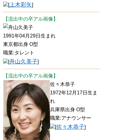
上木彩矢
[
]
【流出中の卒アル画像】
舟山久美子
1991年04月29日生まれ
東京都出身 O型
職業:タレント
舟山久美子
[
]
【流出中の卒アル画像】
佐々木恭子
1972年12月17日生ま
れ
兵庫県出身 O型
職業:アナウンサー
佐々木恭子
[
]