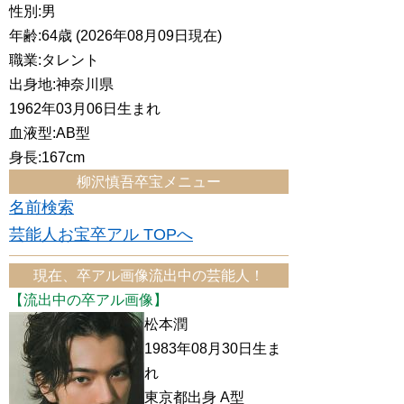
性別:男
年齢:64歳 (2026年08月09日現在)
職業:タレント
出身地:神奈川県
1962年03月06日生まれ
血液型:AB型
身長:167cm
柳沢慎吾卒宝メニュー
名前検索
芸能人お宝卒アル TOPへ
現在、卒アル画像流出中の芸能人！
【流出中の卒アル画像】
松本潤
1983年08月30日生ま
れ
東京都出身 A型