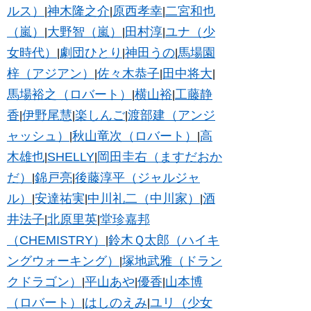
ルス）
神木隆之介
原西孝幸
二宮和也
|
|
|
（嵐）
大野智（嵐）
田村淳
ユナ（少
|
|
|
女時代）
劇団ひとり
神田うの
馬場園
|
|
|
梓（アジアン）
佐々木恭子
田中将大
|
|
|
馬場裕之（ロバート）
横山裕
工藤静
|
|
香
伊野尾慧
楽しんご
渡部建（アンジ
|
|
|
ャッシュ）
秋山竜次（ロバート）
高
|
|
木雄也
SHELLY
岡田圭右（ますだおか
|
|
だ）
錦戸亮
後藤淳平（ジャルジャ
|
|
ル）
安達祐実
中川礼二（中川家）
酒
|
|
|
井法子
北原里英
堂珍嘉邦
|
|
（CHEMISTRY）
鈴木Ｑ太郎（ハイキ
|
ングウォーキング）
塚地武雅（ドラン
|
クドラゴン）
平山あや
優香
山本博
|
|
|
（ロバート）
はしのえみ
ユリ（少女
|
|