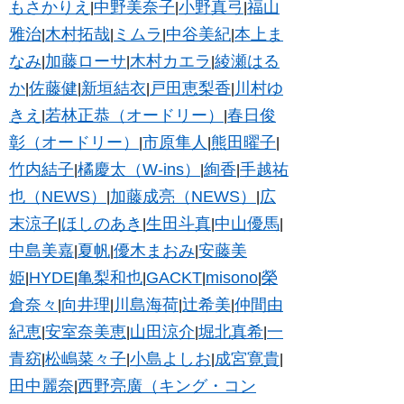
もさかりえ
中野美奈子
小野真弓
福山
|
|
|
雅治
木村拓哉
ミムラ
中谷美紀
本上ま
|
|
|
|
なみ
加藤ローサ
木村カエラ
綾瀬はる
|
|
|
か
佐藤健
新垣結衣
戸田恵梨香
川村ゆ
|
|
|
|
きえ
若林正恭（オードリー）
春日俊
|
|
彰（オードリー）
市原隼人
熊田曜子
|
|
|
竹内結子
橘慶太（W-ins）
絢香
手越祐
|
|
|
也（NEWS）
加藤成亮（NEWS）
広
|
|
末涼子
ほしのあき
生田斗真
中山優馬
|
|
|
|
中島美嘉
夏帆
優木まおみ
安藤美
|
|
|
姫
HYDE
亀梨和也
GACKT
misono
榮
|
|
|
|
|
倉奈々
向井理
川島海荷
辻希美
仲間由
|
|
|
|
紀恵
安室奈美恵
山田涼介
堀北真希
一
|
|
|
|
青窈
松嶋菜々子
小島よしお
成宮寛貴
|
|
|
|
田中麗奈
西野亮廣（キング・コン
|