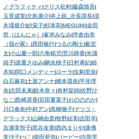
ノグラフィティ
クリス松村
藤森慎吾
|
|
|
玉置成実
北島康介
井上聡_次長課長
清
|
|
|
木場俊介
紗栄子
杉本彩
MEGUMI
金田
|
|
|
|
哲（はんにゃ）
峯岸みなみ
坪倉由幸
|
|
（我が家）
西田敏行
つるの剛士
薮宏
|
|
|
太
小山慶一郎
六角精児
荒川静香
光浦
|
|
|
|
靖子
道重さゆみ
嗣永桃子
日村勇紀
鈴
|
|
|
|
木拓
関口メンディー
ローラ
生駒里奈
|
|
|
|
白石麻衣
土屋アンナ
橋本環奈
平井理
|
|
|
央
志田未来
鈴木奈々
有村架純
佐野ひ
|
|
|
|
なこ
島崎遥香
百田夏菜子
おのののか
|
|
|
|
川口春奈
中村アン
黒柳徹子
マツコ・
|
|
|
デラックス
山崎由貴
牧野結美
吉田羊
|
|
|
|
吉瀬美智子
黒谷友香
西内まりや
蓮佛
|
|
|
美沙子
ぺこ
柴田亜弥
バービー
吉岡里
|
|
|
|