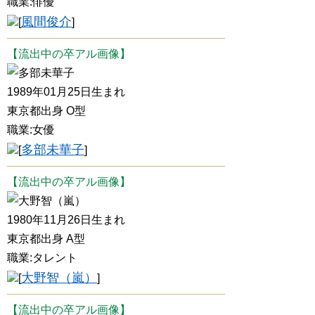
職業:俳優
風間俊介
[
]
【流出中の卒アル画像】
多部未華子
1989年01月25日生まれ
東京都出身 O型
職業:女優
多部未華子
[
]
【流出中の卒アル画像】
大野智（嵐）
1980年11月26日生まれ
東京都出身 A型
職業:タレント
大野智（嵐）
[
]
【流出中の卒アル画像】