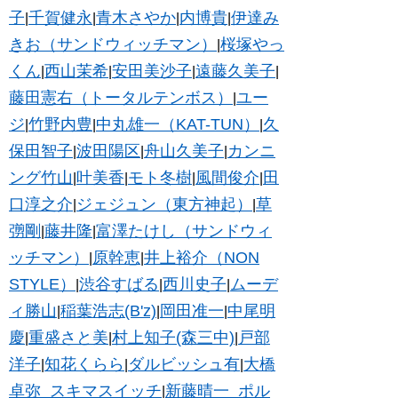
子
千賀健永
青木さやか
内博貴
伊達み
|
|
|
|
きお（サンドウィッチマン）
桜塚やっ
|
くん
西山茉希
安田美沙子
遠藤久美子
|
|
|
|
藤田憲右（トータルテンボス）
ユー
|
ジ
竹野内豊
中丸雄一（KAT-TUN）
久
|
|
|
保田智子
波田陽区
舟山久美子
カンニ
|
|
|
ング竹山
叶美香
モト冬樹
風間俊介
田
|
|
|
|
口淳之介
ジェジュン（東方神起）
草
|
|
彅剛
藤井隆
富澤たけし（サンドウィ
|
|
ッチマン）
原幹恵
井上裕介（NON
|
|
STYLE）
渋谷すばる
西川史子
ムーデ
|
|
|
ィ勝山
稲葉浩志(B'z)
岡田准一
中尾明
|
|
|
慶
重盛さと美
村上知子(森三中)
戸部
|
|
|
洋子
知花くらら
ダルビッシュ有
大橋
|
|
|
卓弥_スキマスイッチ
新藤晴一_ポル
|