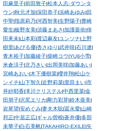
田麻里子
前田敦子
松本人志-ダウンタ
|
|
ウン
秋元才加
深田恭子
浜崎あゆみ
田
|
|
|
|
中聖
指原莉乃
河西智美
生野陽子
豊崎
|
|
|
|
愛生
板野友美
須藤まあさ
加護亜依
倖
|
|
|
|
田來未
山本彩
渡辺麻友
ユンソナ
上野
|
|
|
|
樹里
あびる優
杏さゆり
武井咲
石川遼
|
|
|
|
|
青木裕子
加藤綾子
柴崎コウ
YUI
小雪
|
|
|
|
|
米倉涼子
北乃きい
出岡美咲
加藤あい
|
|
|
|
宮崎あおい
木下優樹菜
櫻井翔
松山ケ
|
|
|
ンイチ
山下智久
近野莉菜
里田まい
市
|
|
|
|
井紗耶香
滝川クリステル
中西里菜
金
|
|
|
田朋子
沢尻エリカ
剛力彩芽
鈴木亜美
|
|
|
|
岩尾望
安めぐみ
妻夫木聡
冨永愛
山崎
|
|
|
|
邦正
中居正広
ギャル曽根
蒼井優
多部
|
|
|
|
未華子
白石美帆
TAKAHIRO-EXILE
矢
|
|
|