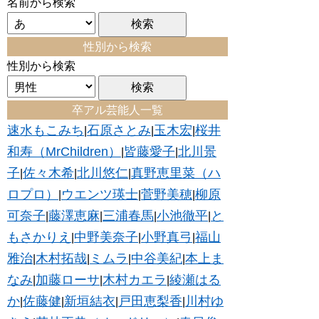
名前から検索
性別から検索
性別から検索
卒アル芸能人一覧
速水もこみち
石原さとみ
玉木宏
桜井
|
|
|
和寿（MrChildren）
皆藤愛子
北川景
|
|
子
佐々木希
北川悠仁
真野恵里菜（ハ
|
|
|
ロプロ）
ウエンツ瑛士
菅野美穂
柳原
|
|
|
可奈子
藤澤恵麻
三浦春馬
小池徹平
と
|
|
|
|
もさかりえ
中野美奈子
小野真弓
福山
|
|
|
雅治
木村拓哉
ミムラ
中谷美紀
本上ま
|
|
|
|
なみ
加藤ローサ
木村カエラ
綾瀬はる
|
|
|
か
佐藤健
新垣結衣
戸田恵梨香
川村ゆ
|
|
|
|