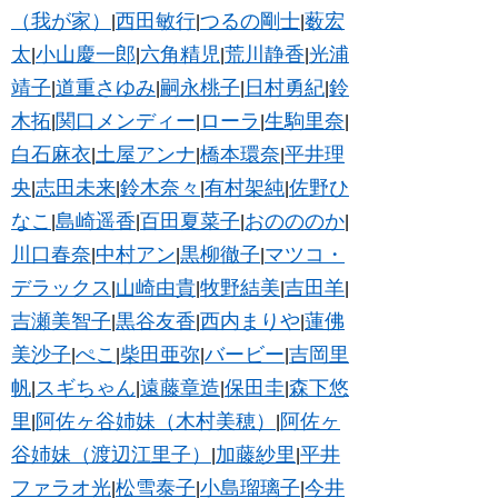
（我が家）
西田敏行
つるの剛士
薮宏
|
|
|
太
小山慶一郎
六角精児
荒川静香
光浦
|
|
|
|
靖子
道重さゆみ
嗣永桃子
日村勇紀
鈴
|
|
|
|
木拓
関口メンディー
ローラ
生駒里奈
|
|
|
|
白石麻衣
土屋アンナ
橋本環奈
平井理
|
|
|
央
志田未来
鈴木奈々
有村架純
佐野ひ
|
|
|
|
なこ
島崎遥香
百田夏菜子
おのののか
|
|
|
|
川口春奈
中村アン
黒柳徹子
マツコ・
|
|
|
デラックス
山崎由貴
牧野結美
吉田羊
|
|
|
|
吉瀬美智子
黒谷友香
西内まりや
蓮佛
|
|
|
美沙子
ぺこ
柴田亜弥
バービー
吉岡里
|
|
|
|
帆
スギちゃん
遠藤章造
保田圭
森下悠
|
|
|
|
里
阿佐ヶ谷姉妹（木村美穂）
阿佐ヶ
|
|
谷姉妹（渡辺江里子）
加藤紗里
平井
|
|
ファラオ光
松雪泰子
小島瑠璃子
今井
|
|
|