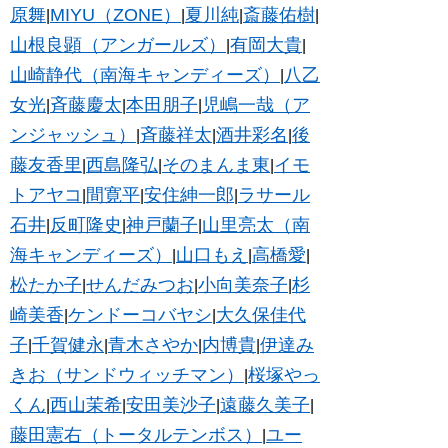
原舞
MIYU（ZONE）
夏川純
斎藤佑樹
|
|
|
|
山根良顕（アンガールズ）
有岡大貴
|
|
山崎静代（南海キャンディーズ）
八乙
|
女光
斉藤慶太
本田朋子
児嶋一哉（ア
|
|
|
ンジャッシュ）
斉藤祥太
酒井彩名
後
|
|
|
藤友香里
西島隆弘
そのまんま東
イモ
|
|
|
トアヤコ
間寛平
安住紳一郎
ラサール
|
|
|
石井
反町隆史
神戸蘭子
山里亮太（南
|
|
|
海キャンディーズ）
山口もえ
高橋愛
|
|
|
松たか子
せんだみつお
小向美奈子
杉
|
|
|
崎美香
ケンドーコバヤシ
大久保佳代
|
|
子
千賀健永
青木さやか
内博貴
伊達み
|
|
|
|
きお（サンドウィッチマン）
桜塚やっ
|
くん
西山茉希
安田美沙子
遠藤久美子
|
|
|
|
藤田憲右（トータルテンボス）
ユー
|