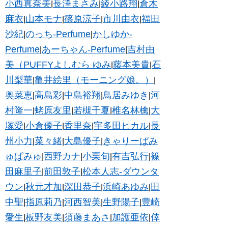
小西真奈美
長澤まさみ
綾小路翔
倉木
|
|
|
麻衣
山本モナ
篠原涼子
市川由衣
福田
|
|
|
|
沙紀
のっち-Perfume
かしゆか-
|
|
Perfume
あーちゃん-Perfume
吉村由
|
|
美（PUFFYよしむら ゆみ
藤本美貴
石
|
|
川梨華
亀井絵里（モーニング娘。）
|
|
奥菜恵
高島彩
中島裕翔
鳥居みゆき
河
|
|
|
|
村隆一
蛯原友里
若槻千夏
椎名林檎
大
|
|
|
|
塚愛
小倉優子
香里奈
宇多田ヒカル
長
|
|
|
|
州小力
菜々緒
大島優子
きゃりーぱみ
|
|
|
ゅぱみゅ
西野カナ
小栗旬
有吉弘行
篠
|
|
|
|
田麻里子
前田敦子
松本人志-ダウンタ
|
|
ウン
秋元才加
深田恭子
浜崎あゆみ
田
|
|
|
|
中聖
指原莉乃
河西智美
生野陽子
豊崎
|
|
|
|
愛生
板野友美
須藤まあさ
加護亜依
倖
|
|
|
|