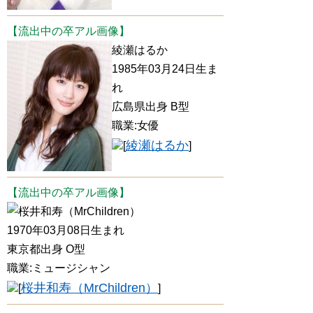
【流出中の卒アル画像】
綾瀬はるか
1985年03月24日生ま
れ
広島県出身 B型
職業:女優
綾瀬はるか
[
]
【流出中の卒アル画像】
桜井和寿（MrChildren）
1970年03月08日生まれ
東京都出身 O型
職業:ミュージシャン
桜井和寿（MrChildren）
[
]