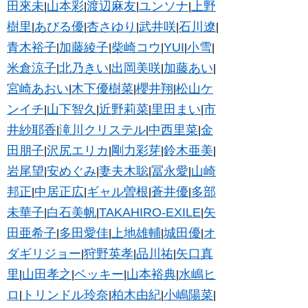
田來未
山本彩
渡辺麻友
ユンソナ
上野
|
|
|
|
樹里
あびる優
杏さゆり
武井咲
石川遼
|
|
|
|
|
青木裕子
加藤綾子
柴崎コウ
YUI
小雪
|
|
|
|
|
米倉涼子
北乃きい
出岡美咲
加藤あい
|
|
|
|
宮崎あおい
木下優樹菜
櫻井翔
松山ケ
|
|
|
ンイチ
山下智久
近野莉菜
里田まい
市
|
|
|
|
井紗耶香
滝川クリステル
中西里菜
金
|
|
|
田朋子
沢尻エリカ
剛力彩芽
鈴木亜美
|
|
|
|
岩尾望
安めぐみ
妻夫木聡
冨永愛
山崎
|
|
|
|
邦正
中居正広
ギャル曽根
蒼井優
多部
|
|
|
|
未華子
白石美帆
TAKAHIRO-EXILE
矢
|
|
|
田亜希子
多田愛佳
上地雄輔
城田優
オ
|
|
|
|
ダギリジョー
狩野英孝
品川祐
矢口真
|
|
|
里
山田孝之
ベッキー
山本裕典
水嶋ヒ
|
|
|
|
ロ
トリンドル玲奈
柏木由紀
小嶋陽菜
|
|
|
|