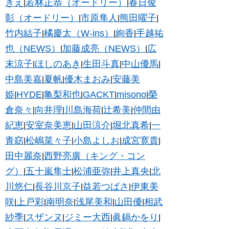
きえ
若林正恭（オードリー）
春日俊
|
|
彰（オードリー）
市原隼人
熊田曜子
|
|
|
竹内結子
橘慶太（W-ins）
絢香
手越祐
|
|
|
也（NEWS）
加藤成亮（NEWS）
広
|
|
末涼子
ほしのあき
生田斗真
中山優馬
|
|
|
|
中島美嘉
夏帆
優木まおみ
安藤美
|
|
|
姫
HYDE
亀梨和也
GACKT
misono
榮
|
|
|
|
|
倉奈々
向井理
川島海荷
辻希美
仲間由
|
|
|
|
紀恵
安室奈美恵
山田涼介
堀北真希
一
|
|
|
|
青窈
松嶋菜々子
小島よしお
成宮寛貴
|
|
|
|
田中麗奈
西野亮廣（キング・コン
|
グ）
五十嵐隼士
松浦亜弥
井上真央
北
|
|
|
|
川悠仁
長谷川京子
益若つばさ
伊東美
|
|
|
咲
上戸彩
南明奈
浅尾美和
山田優
相武
|
|
|
|
|
紗季
スザンヌ
ジミー大西
眞鍋かをり
|
|
|
|