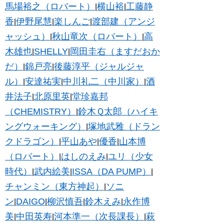
馬場裕之（ロバート）
横山裕
工藤静
|
|
香
伊野尾慧
楽しんご
渡部建（アンジ
|
|
|
ャッシュ）
秋山竜次（ロバート）
高
|
|
木雄也
SHELLY
岡田圭右（ますだおか
|
|
だ）
錦戸亮
後藤淳平（ジャルジャ
|
|
ル）
安達祐実
中川礼二（中川家）
酒
|
|
|
井法子
北原里英
堂珍嘉邦
|
|
（CHEMISTRY）
鈴木Ｑ太郎（ハイキ
|
ングウォーキング）
塚地武雅（ドラン
|
クドラゴン）
平山あや
優香
山本博
|
|
|
（ロバート）
はしのえみ
ユリ（少女
|
|
時代）
武内絵美
ISSA（DA PUMP）
|
|
|
チャンミン（東方神起）
ソニ
|
ン
DAIGO
柳沢慎吾
鈴木えみ
永作博
|
|
|
|
美
中田英寿
河本準一（次長課長）
萩
|
|
|