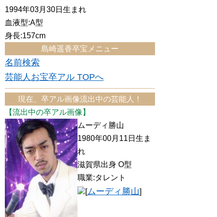
1994年03月30日生まれ
血液型:A型
身長:157cm
島崎遥香卒宝メニュー
名前検索
芸能人お宝卒アル TOPへ
現在、卒アル画像流出中の芸能人！
【流出中の卒アル画像】
ムーディ勝山
1980年00月11日生ま
れ
滋賀県出身 O型
職業:タレント
ムーディ勝山
[
]