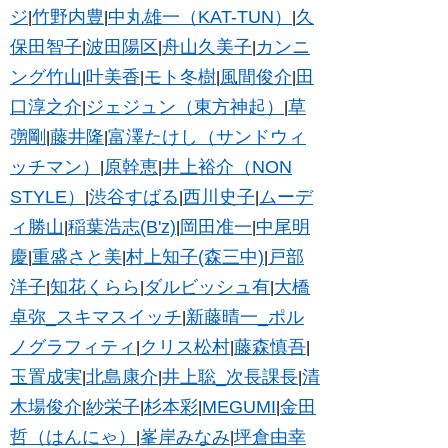
ジ
竹野内豊
中丸雄一（KAT-TUN）
久
|
|
|
保田智子
波田陽区
舟山久美子
カンニ
|
|
|
ング竹山
叶美香
モト冬樹
風間俊介
田
|
|
|
|
口淳之介
ジェジュン（東方神起）
草
|
|
彅剛
藤井隆
富澤たけし（サンドウィ
|
|
ッチマン）
原幹恵
井上裕介（NON
|
|
STYLE）
渋谷すばる
西川史子
ムーデ
|
|
|
ィ勝山
稲葉浩志(B'z)
岡田准一
中尾明
|
|
|
慶
重盛さと美
村上知子(森三中)
戸部
|
|
|
洋子
知花くらら
ダルビッシュ有
大橋
|
|
|
卓弥_スキマスイッチ
新藤晴一_ポル
|
ノグラフィティ
クリス松村
藤森慎吾
|
|
|
玉置成実
北島康介
井上聡_次長課長
清
|
|
|
木場俊介
紗栄子
杉本彩
MEGUMI
金田
|
|
|
|
哲（はんにゃ）
峯岸みなみ
坪倉由幸
|
|