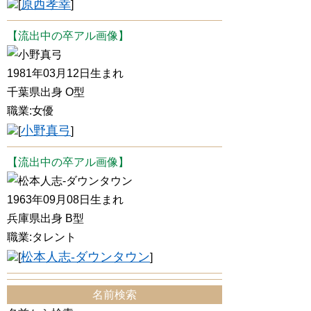
原西孝幸
[
]
【流出中の卒アル画像】
小野真弓
1981年03月12日生まれ
千葉県出身 O型
職業:女優
小野真弓
[
]
【流出中の卒アル画像】
松本人志-ダウンタウン
1963年09月08日生まれ
兵庫県出身 B型
職業:タレント
松本人志-ダウンタウン
[
]
名前検索