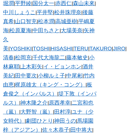
堀潤
平野綾
国分太一
赤西仁
森山未來
|
|
|
|
|
中川しょうこ
平井堅
松井珠理奈
後藤
|
|
|
真希
山口智充
松本潤
高城亜樹
平嶋夏
|
|
|
|
海
松原夏海
中田ちさと
大場美奈
矢神
|
|
|
|
久
美
YOSHIKI
TOSHI
HISASHI
TERU
TAKURO
JIRO
|
|
|
|
|
|
|
清春
松岡充
千代大海龍二
藤本敏史
小
|
|
|
|
林麻耶
上木彩矢
イ・ビョンホン
酒井
|
|
|
美紀
田中要次
小柳ルミ子
中尾彬
竹内
|
|
|
|
由恵
梶原雄太（キング・コング）
板
|
|
倉俊之（インパルス）
堤下敦（インパ
|
ルス）
神木隆之介
原西孝幸
二宮和也
|
|
|
（嵐）
大野智（嵐）
田村淳
ユナ（少
|
|
|
女時代）
劇団ひとり
神田うの
馬場園
|
|
|
梓（アジアン）
佐々木恭子
田中将大
|
|
|