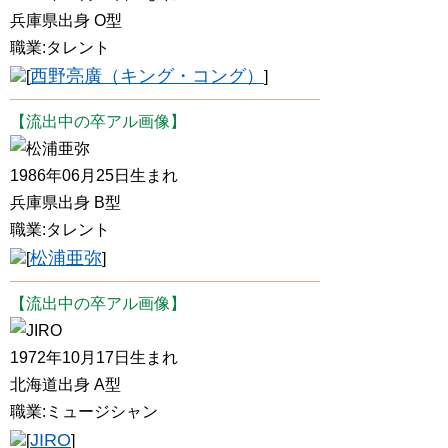
兵庫県出身 O型
職業:タレント
西野亮廣（キング・コング）
[
]
【流出中の卒アル画像】
松浦亜弥
1986年06月25日生まれ
兵庫県出身 B型
職業:タレント
松浦亜弥
[
]
【流出中の卒アル画像】
JIRO
1972年10月17日生まれ
北海道出身 A型
職業:ミュージシャン
JIRO
[
]