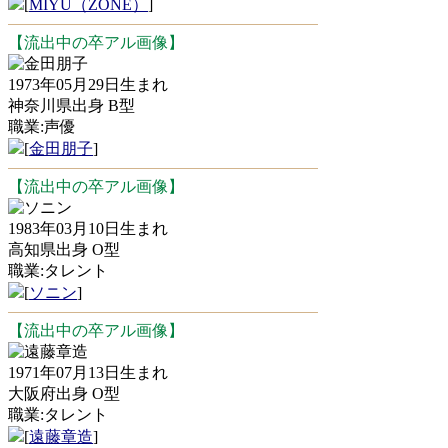
[
MIYU（ZONE）
]
【流出中の卒アル画像】
金田朋子
1973年05月29日生まれ
神奈川県出身 B型
職業:声優
[
金田朋子
]
【流出中の卒アル画像】
ソニン
1983年03月10日生まれ
高知県出身 O型
職業:タレント
[
ソニン
]
【流出中の卒アル画像】
遠藤章造
1971年07月13日生まれ
大阪府出身 O型
職業:タレント
[
遠藤章造
]