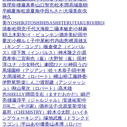
珠理奈
|
後藤真希
|
山口智充
|
松本潤
|
高城亜樹
|
平嶋夏海
|
松原夏海
|
中田ちさと
|
大場美奈
|
矢
神久
美
|
YOSHIKI
|
TOSHI
|
HISASHI
|
TERU
|
TAKURO
|
JIRO
|
清春
|
松岡充
|
千代大海龍二
|
藤本敏史
|
小林麻
耶
|
上木彩矢
|
イ・ビョンホン
|
酒井美紀
|
田中
要次
|
小柳ルミ子
|
中尾彬
|
竹内由恵
|
梶原雄太
（キング・コング）
|
板倉俊之（インパル
ス）
|
堤下敦（インパルス）
|
神木隆之介
|
原
西孝幸
|
二宮和也（嵐）
|
大野智（嵐）
|
田村
淳
|
ユナ（少女時代）
|
劇団ひとり
|
神田うの
|
馬場園梓（アジアン）
|
佐々木恭子
|
田中将
大
|
馬場裕之（ロバート）
|
横山裕
|
工藤静香
|
伊野尾慧
|
楽しんご
|
渡部建（アンジャッシ
ュ）
|
秋山竜次（ロバート）
|
高木雄
也
|
SHELLY
|
岡田圭右（ますだおかだ）
|
錦戸
亮
|
後藤淳平（ジャルジャル）
|
安達祐実
|
中
川礼二（中川家）
|
酒井法子
|
北原里英
|
堂珍
嘉邦（CHEMISTRY）
|
鈴木Ｑ太郎（ハイキ
ングウォーキング）
|
塚地武雅（ドランクド
ラゴン）
|
平山あや
|
優香
|
山本博（ロバー