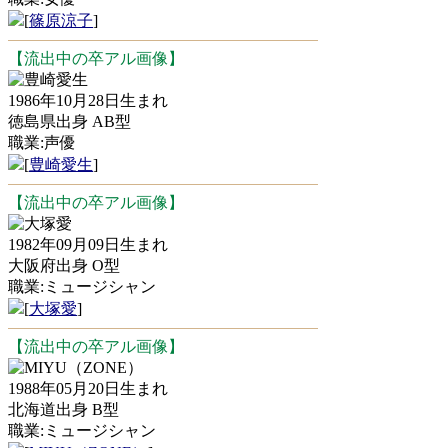
[
篠原涼子
]
【流出中の卒アル画像】
豊崎愛生
1986年10月28日生まれ
徳島県出身 AB型
職業:声優
[
豊崎愛生
]
【流出中の卒アル画像】
大塚愛
1982年09月09日生まれ
大阪府出身 O型
職業:ミュージシャン
[
大塚愛
]
【流出中の卒アル画像】
MIYU（ZONE）
1988年05月20日生まれ
北海道出身 B型
職業:ミュージシャン