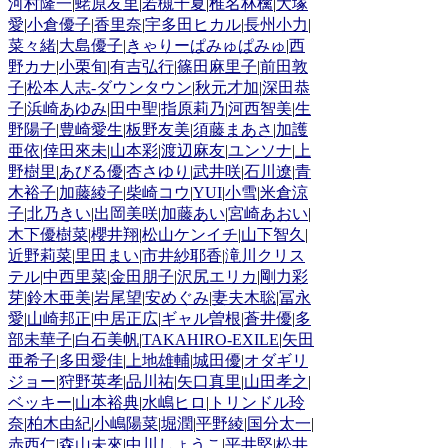
河村隆一
|
蛯原友里
|
若槻千夏
|
椎名林檎
|
大塚
愛
|
小倉優子
|
香里奈
|
宇多田ヒカル
|
長州小力
|
菜々緒
|
大島優子
|
きゃりーぱみゅぱみゅ
|
西
野カナ
|
小栗旬
|
有吉弘行
|
篠田麻里子
|
前田敦
子
|
松本人志-ダウンタウン
|
秋元才加
|
深田恭
子
|
浜崎あゆみ
|
田中聖
|
指原莉乃
|
河西智美
|
生
野陽子
|
豊崎愛生
|
板野友美
|
須藤まあさ
|
加護
亜依
|
倖田來未
|
山本彩
|
渡辺麻友
|
ユンソナ
|
上
野樹里
|
あびる優
|
杏さゆり
|
武井咲
|
石川遼
|
青
木裕子
|
加藤綾子
|
柴崎コウ
|
YUI
|
小雪
|
米倉涼
子
|
北乃きい
|
出岡美咲
|
加藤あい
|
宮崎あおい
|
木下優樹菜
|
櫻井翔
|
松山ケンイチ
|
山下智久
|
近野莉菜
|
里田まい
|
市井紗耶香
|
滝川クリス
テル
|
中西里菜
|
金田朋子
|
沢尻エリカ
|
剛力彩
芽
|
鈴木亜美
|
岩尾望
|
安めぐみ
|
妻夫木聡
|
冨永
愛
|
山崎邦正
|
中居正広
|
ギャル曽根
|
蒼井優
|
多
部未華子
|
白石美帆
|
TAKAHIRO-EXILE
|
矢田
亜希子
|
多田愛佳
|
上地雄輔
|
城田優
|
オダギリ
ジョー
|
狩野英孝
|
品川祐
|
矢口真里
|
山田孝之
|
ベッキー
|
山本裕典
|
水嶋ヒロ
|
トリンドル玲
奈
|
柏木由紀
|
小嶋陽菜
|
堀潤
|
平野綾
|
国分太一
|
赤西仁
|
森山未來
|
中川しょうこ
|
平井堅
|
松井