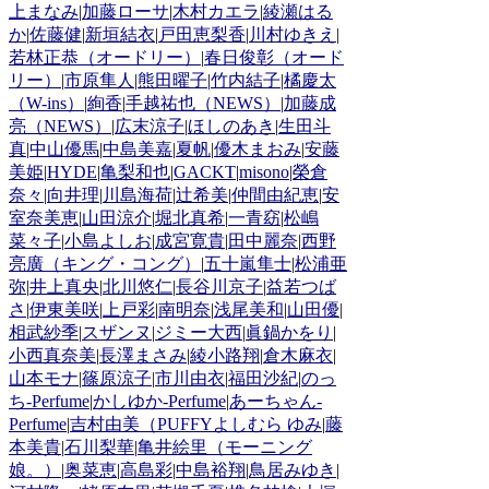
上まなみ
|
加藤ローサ
|
木村カエラ
|
綾瀬はる
か
|
佐藤健
|
新垣結衣
|
戸田恵梨香
|
川村ゆきえ
|
若林正恭（オードリー）
|
春日俊彰（オード
リー）
|
市原隼人
|
熊田曜子
|
竹内結子
|
橘慶太
（W-ins）
|
絢香
|
手越祐也（NEWS）
|
加藤成
亮（NEWS）
|
広末涼子
|
ほしのあき
|
生田斗
真
|
中山優馬
|
中島美嘉
|
夏帆
|
優木まおみ
|
安藤
美姫
|
HYDE
|
亀梨和也
|
GACKT
|
misono
|
榮倉
奈々
|
向井理
|
川島海荷
|
辻希美
|
仲間由紀恵
|
安
室奈美恵
|
山田涼介
|
堀北真希
|
一青窈
|
松嶋
菜々子
|
小島よしお
|
成宮寛貴
|
田中麗奈
|
西野
亮廣（キング・コング）
|
五十嵐隼士
|
松浦亜
弥
|
井上真央
|
北川悠仁
|
長谷川京子
|
益若つば
さ
|
伊東美咲
|
上戸彩
|
南明奈
|
浅尾美和
|
山田優
|
相武紗季
|
スザンヌ
|
ジミー大西
|
眞鍋かをり
|
小西真奈美
|
長澤まさみ
|
綾小路翔
|
倉木麻衣
|
山本モナ
|
篠原涼子
|
市川由衣
|
福田沙紀
|
のっ
ち-Perfume
|
かしゆか-Perfume
|
あーちゃん-
Perfume
|
吉村由美（PUFFYよしむら ゆみ
|
藤
本美貴
|
石川梨華
|
亀井絵里（モーニング
娘。）
|
奥菜恵
|
高島彩
|
中島裕翔
|
鳥居みゆき
|