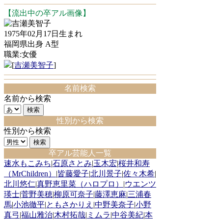
【流出中の卒アル画像】
吉瀬美智子
1975年02月17日生まれ
福岡県出身 A型
職業:女優
[
吉瀬美智子
]
名前検索
名前から検索
性別から検索
性別から検索
卒アル芸能人一覧
速水もこみち
|
石原さとみ
|
玉木宏
|
桜井和寿
（MrChildren）
|
皆藤愛子
|
北川景子
|
佐々木希
|
北川悠仁
|
真野恵里菜（ハロプロ）
|
ウエンツ
瑛士
|
菅野美穂
|
柳原可奈子
|
藤澤恵麻
|
三浦春
馬
|
小池徹平
|
ともさかりえ
|
中野美奈子
|
小野
真弓
|
福山雅治
|
木村拓哉
|
ミムラ
|
中谷美紀
|
本