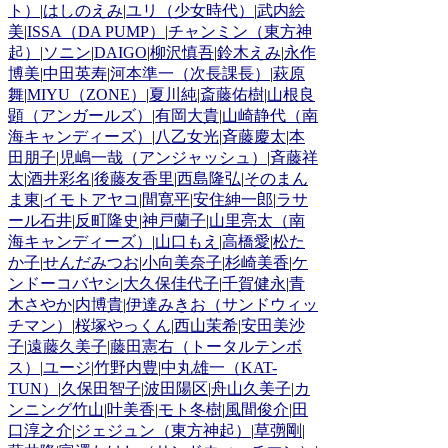
ト）
|
はしのえみ
|
ユリ（少女時代）
|
武内絵
美
|
ISSA（DA PUMP）
|
チャンミン（東方神
起）
|
ソニン
|
DAIGO
|
柳沢慎吾
|
鈴木えみ
|
永作
博美
|
中田英寿
|
河本準一（次長課長）
|
萩原
舞
|
MIYU（ZONE）
|
夏川純
|
斎藤佑樹
|
山根良
顕（アンガールズ）
|
有岡大貴
|
山崎静代（南
海キャンディーズ）
|
八乙女光
|
斉藤慶太
|
本
田朋子
|
児嶋一哉（アンジャッシュ）
|
斉藤祥
太
|
酒井彩名
|
後藤友香里
|
西島隆弘
|
そのまん
ま東
|
イモトアヤコ
|
間寛平
|
安住紳一郎
|
ラサ
ール石井
|
反町隆史
|
神戸蘭子
|
山里亮太（南
海キャンディーズ）
|
山口もえ
|
高橋愛
|
松た
か子
|
せんだみつお
|
小向美奈子
|
杉崎美香
|
ケ
ンドーコバヤシ
|
大久保佳代子
|
千賀健永
|
青
木さやか
|
内博貴
|
伊達みきお（サンドウィッ
チマン）
|
桜塚やっくん
|
西山茉希
|
安田美沙
子
|
遠藤久美子
|
藤田憲右（トータルテンボ
ス）
|
ユージ
|
竹野内豊
|
中丸雄一（KAT-
TUN）
|
久保田智子
|
波田陽区
|
舟山久美子
|
カ
ンニング竹山
|
叶美香
|
モト冬樹
|
風間俊介
|
田
口淳之介
|
ジェジュン（東方神起）
|
草彅剛
|