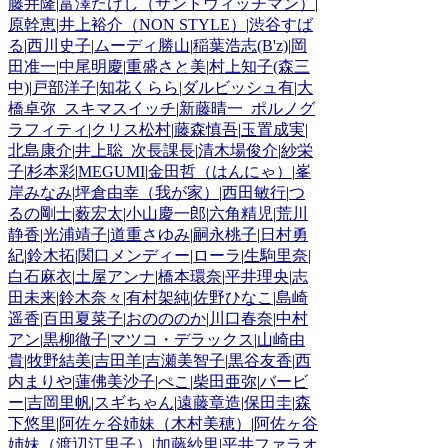
藤井隆
|
富澤たけし（サンドウィッチマン）
|
原幹恵
|
井上裕介（NON STYLE）
|
渋谷すば
る
|
西川史子
|
ムーディ勝山
|
稲葉浩志(B'z)
|
岡
田准一
|
中尾明慶
|
重盛さと美
|
村上知子(森三
中)
|
戸部洋子
|
知花くらら
|
ダルビッシュ有
|
大
橋卓弥_スキマスイッチ
|
新藤晴一_ポルノグ
ラフィティ
|
クリス松村
|
藤森慎吾
|
玉置成実
|
北島康介
|
井上聡_次長課長
|
清木場俊介
|
紗栄
子
|
杉本彩
|
MEGUMI
|
金田哲（はんにゃ）
|
峯
岸みなみ
|
坪倉由幸（我が家）
|
西田敏行
|
つ
るの剛士
|
薮宏太
|
小山慶一郎
|
六角精児
|
荒川
静香
|
光浦靖子
|
道重さゆみ
|
嗣永桃子
|
日村勇
紀
|
鈴木拓
|
関口メンディー
|
ローラ
|
生駒里奈
|
白石麻衣
|
土屋アンナ
|
橋本環奈
|
平井理央
|
志
田未来
|
鈴木奈々
|
有村架純
|
佐野ひなこ
|
島崎
遥香
|
百田夏菜子
|
おのののか
|
川口春奈
|
中村
アン
|
黒柳徹子
|
マツコ・デラックス
|
山崎由
貴
|
牧野結美
|
吉田羊
|
吉瀬美智子
|
黒谷友香
|
西
内まりや
|
蓮佛美沙子
|
ぺこ
|
柴田亜弥
|
バービ
ー
|
吉岡里帆
|
スギちゃん
|
遠藤章造
|
保田圭
|
森
下悠里
|
阿佐ヶ谷姉妹（木村美穂）
|
阿佐ヶ谷
姉妹（渡辺江里子）
|
加藤紗里
|
平井ファラオ