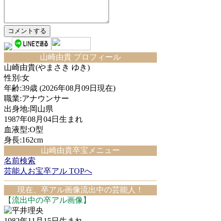
山崎由貴 プロフィール
山崎由貴(やまさき ゆき)
性別:女
年齢:39歳 (2026年08月09日現在)
職業:アナウンサー
出身地:岡山県
1987年08月04日生まれ
血液型:O型
身長:162cm
山崎由貴卒宝メニュー
名前検索
芸能人お宝卒アル TOPへ
現在、卒アル画像流出中の芸能人！
【流出中の卒アル画像】
平井理央
1982年11月15日生まれ