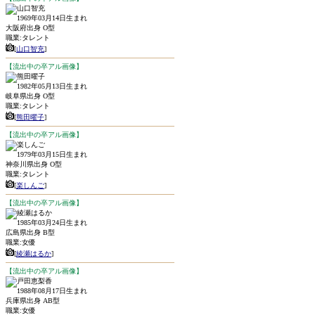
山口智充
1969年03月14日生まれ
大阪府出身 O型
職業:タレント
[
山口智充
]
【流出中の卒アル画像】
熊田曜子
1982年05月13日生まれ
岐阜県出身 O型
職業:タレント
[
熊田曜子
]
【流出中の卒アル画像】
楽しんご
1979年03月15日生まれ
神奈川県出身 O型
職業:タレント
[
楽しんご
]
【流出中の卒アル画像】
綾瀬はるか
1985年03月24日生まれ
広島県出身 B型
職業:女優
[
綾瀬はるか
]
【流出中の卒アル画像】
戸田恵梨香
1988年08月17日生まれ
兵庫県出身 AB型
職業:女優