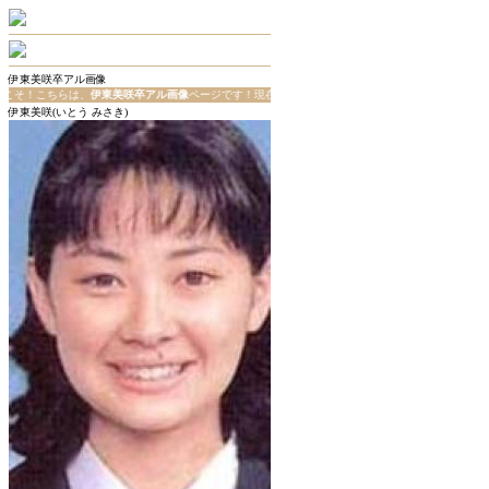
伊東美咲卒アル画像
らは、
伊東美咲卒アル画像
ページです！現在、伊東美咲の卒業アルバム画像がネット上に出回っており
伊東美咲(いとう みさき)