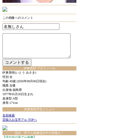
この画像へのコメント
伊東美咲 プロフィール
伊東美咲(いとう みさき)
性別:女
年齢:49歳 (2026年08月06日現在)
職業:女優
出身地:福島県
1977年05月26日生まれ
血液型:A型
身長:171cm
伊東美咲卒宝メニュー
名前検索
芸能人お宝卒アル TOPへ
現在、卒アル画像流出中の芸能人！
【流出中の卒アル画像】