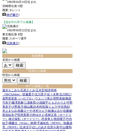
1982年04月14日生まれ
宮崎県出身 O型
職業:タレント
[
神戸蘭子
]
【流出中の卒アル画像】
北島康介
1982年09月22日生まれ
東京都出身 B型
職業:スポーツ選手
[
北島康介
]
名前検索
名前から検索
性別から検索
性別から検索
卒アル芸能人一覧
速水もこみち
|
石原さとみ
|
玉木宏
|
桜井和寿
（MrChildren）
|
皆藤愛子
|
北川景子
|
佐々木希
|
北川悠仁
|
真野恵里菜（ハロプロ）
|
ウエンツ瑛士
|
菅野美穂
|
柳原
可奈子
|
藤澤恵麻
|
三浦春馬
|
小池徹平
|
ともさかりえ
|
中野
美奈子
|
小野真弓
|
福山雅治
|
木村拓哉
|
ミムラ
|
中谷美紀
|
本上まなみ
|
加藤ローサ
|
木村カエラ
|
綾瀬はるか
|
佐藤健
|
新垣結衣
|
戸田恵梨香
|
川村ゆきえ
|
若林正恭（オードリ
ー）
|
春日俊彰（オードリー）
|
市原隼人
|
熊田曜子
|
竹内
結子
|
橘慶太（W-ins）
|
絢香
|
手越祐也（NEWS）
|
加藤成
亮（NEWS）
|
広末涼子
|
ほしのあき
|
生田斗真
|
中山優馬
|