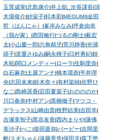
玉置成実
北島康介
井上聡_次長課長
清
|
|
|
木場俊介
紗栄子
杉本彩
MEGUMI
金田
|
|
|
|
哲（はんにゃ）
峯岸みなみ
坪倉由幸
|
|
（我が家）
西田敏行
つるの剛士
薮宏
|
|
|
太
小山慶一郎
六角精児
荒川静香
光浦
|
|
|
|
靖子
道重さゆみ
嗣永桃子
日村勇紀
鈴
|
|
|
|
木拓
関口メンディー
ローラ
生駒里奈
|
|
|
|
白石麻衣
土屋アンナ
橋本環奈
平井理
|
|
|
央
志田未来
鈴木奈々
有村架純
佐野ひ
|
|
|
|
なこ
島崎遥香
百田夏菜子
おのののか
|
|
|
|
川口春奈
中村アン
黒柳徹子
マツコ・
|
|
|
デラックス
山崎由貴
牧野結美
吉田羊
|
|
|
|
吉瀬美智子
黒谷友香
西内まりや
蓮佛
|
|
|
美沙子
ぺこ
柴田亜弥
バービー
吉岡里
|
|
|
|
帆
スギちゃん
遠藤章造
保田圭
森下悠
|
|
|
|