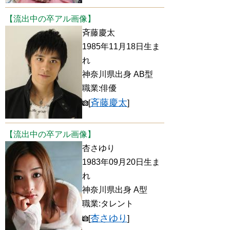
【流出中の卒アル画像】
斉藤慶太
1985年11月18日生ま
れ
神奈川県出身 AB型
職業:俳優
斉藤慶太
[
]
【流出中の卒アル画像】
杏さゆり
1983年09月20日生ま
れ
神奈川県出身 A型
職業:タレント
杏さゆり
[
]