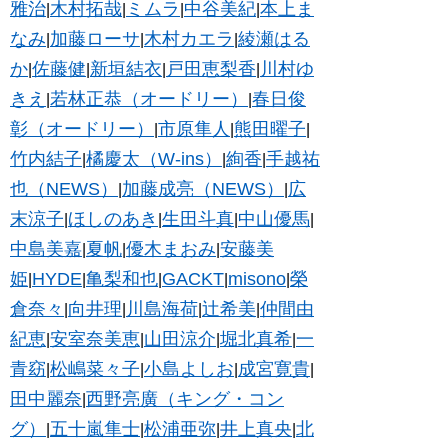
雅治
木村拓哉
ミムラ
中谷美紀
本上ま
|
|
|
|
なみ
加藤ローサ
木村カエラ
綾瀬はる
|
|
|
か
佐藤健
新垣結衣
戸田恵梨香
川村ゆ
|
|
|
|
きえ
若林正恭（オードリー）
春日俊
|
|
彰（オードリー）
市原隼人
熊田曜子
|
|
|
竹内結子
橘慶太（W-ins）
絢香
手越祐
|
|
|
也（NEWS）
加藤成亮（NEWS）
広
|
|
末涼子
ほしのあき
生田斗真
中山優馬
|
|
|
|
中島美嘉
夏帆
優木まおみ
安藤美
|
|
|
姫
HYDE
亀梨和也
GACKT
misono
榮
|
|
|
|
|
倉奈々
向井理
川島海荷
辻希美
仲間由
|
|
|
|
紀恵
安室奈美恵
山田涼介
堀北真希
一
|
|
|
|
青窈
松嶋菜々子
小島よしお
成宮寛貴
|
|
|
|
田中麗奈
西野亮廣（キング・コン
|
グ）
五十嵐隼士
松浦亜弥
井上真央
北
|
|
|
|