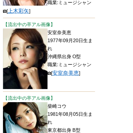
職業:ミュージシャン
上木彩矢
[
]
【流出中の卒アル画像】
安室奈美恵
1977年09月20日生ま
れ
沖縄県出身 O型
職業:ミュージシャン
安室奈美恵
[
]
【流出中の卒アル画像】
柴崎コウ
1981年08月05日生ま
れ
東京都出身 B型