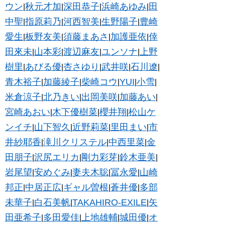
ウン
秋元才加
深田恭子
浜崎あゆみ
田
|
|
|
|
中聖
指原莉乃
河西智美
生野陽子
豊崎
|
|
|
|
愛生
板野友美
須藤まあさ
加護亜依
倖
|
|
|
|
田來未
山本彩
渡辺麻友
ユンソナ
上野
|
|
|
|
樹里
あびる優
杏さゆり
武井咲
石川遼
|
|
|
|
|
青木裕子
加藤綾子
柴崎コウ
YUI
小雪
|
|
|
|
|
米倉涼子
北乃きい
出岡美咲
加藤あい
|
|
|
|
宮崎あおい
木下優樹菜
櫻井翔
松山ケ
|
|
|
ンイチ
山下智久
近野莉菜
里田まい
市
|
|
|
|
井紗耶香
滝川クリステル
中西里菜
金
|
|
|
田朋子
沢尻エリカ
剛力彩芽
鈴木亜美
|
|
|
|
岩尾望
安めぐみ
妻夫木聡
冨永愛
山崎
|
|
|
|
邦正
中居正広
ギャル曽根
蒼井優
多部
|
|
|
|
未華子
白石美帆
TAKAHIRO-EXILE
矢
|
|
|
田亜希子
多田愛佳
上地雄輔
城田優
オ
|
|
|
|