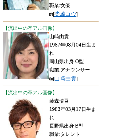
職業:女優
柴崎コウ
[
]
【流出中の卒アル画像】
山崎由貴
1987年08月04日生ま
れ
岡山県出身 O型
職業:アナウンサー
山崎由貴
[
]
【流出中の卒アル画像】
藤森慎吾
1983年03月17日生ま
れ
長野県出身 B型
職業:タレント