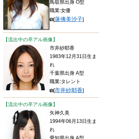
鳥取県出身 O型
職業:女優
蓮佛美沙子
[
]
【流出中の卒アル画像】
市井紗耶香
1983年12月31日生ま
れ
千葉県出身 A型
職業:タレント
市井紗耶香
[
]
【流出中の卒アル画像】
矢神久美
1994年06月13日生ま
れ
愛知県出身 A型