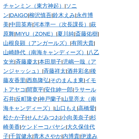
チャンミン（東方神起）
ソニ
|
ン
DAIGO
柳沢慎吾
鈴木えみ
永作博
|
|
|
|
美
中田英寿
河本準一（次長課長）
萩
|
|
|
原舞
MIYU（ZONE）
夏川純
斎藤佑樹
|
|
|
|
山根良顕（アンガールズ）
有岡大貴
|
|
山崎静代（南海キャンディーズ）
八乙
|
女光
斉藤慶太
本田朋子
児嶋一哉（ア
|
|
|
ンジャッシュ）
斉藤祥太
酒井彩名
後
|
|
|
藤友香里
西島隆弘
そのまんま東
イモ
|
|
|
トアヤコ
間寛平
安住紳一郎
ラサール
|
|
|
石井
反町隆史
神戸蘭子
山里亮太（南
|
|
|
海キャンディーズ）
山口もえ
高橋愛
|
|
|
松たか子
せんだみつお
小向美奈子
杉
|
|
|
崎美香
ケンドーコバヤシ
大久保佳代
|
|
子
千賀健永
青木さやか
内博貴
伊達み
|
|
|
|