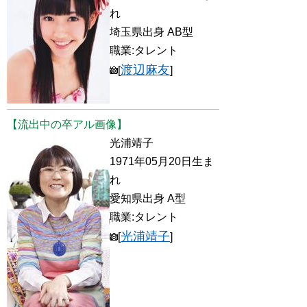
れ
埼玉県出身 AB型
職業:タレント
渡辺麻友
[
]
【流出中の卒アル画像】
光浦靖子
1971年05月20日生ま
れ
愛知県出身 A型
職業:タレント
光浦靖子
[
]