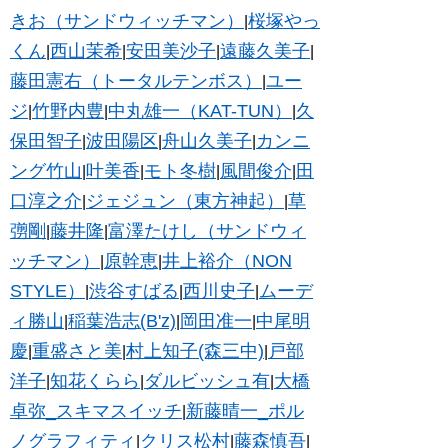
きお（サンドウィッチマン）
桜塚やっ
|
くん
西山茉希
安田美沙子
遠藤久美子
|
|
|
|
藤田憲右（トータルテンボス）
ユー
|
ジ
竹野内豊
中丸雄一（KAT-TUN）
久
|
|
|
保田智子
波田陽区
舟山久美子
カンニ
|
|
|
ング竹山
叶美香
モト冬樹
風間俊介
田
|
|
|
|
口淳之介
ジェジュン（東方神起）
草
|
|
彅剛
藤井隆
富澤たけし（サンドウィ
|
|
ッチマン）
原幹恵
井上裕介（NON
|
|
STYLE）
渋谷すばる
西川史子
ムーデ
|
|
|
ィ勝山
稲葉浩志(B'z)
岡田准一
中尾明
|
|
|
慶
重盛さと美
村上知子(森三中)
戸部
|
|
|
洋子
知花くらら
ダルビッシュ有
大橋
|
|
|
卓弥_スキマスイッチ
新藤晴一_ポル
|
ノグラフィティ
クリス松村
藤森慎吾
|
|
|