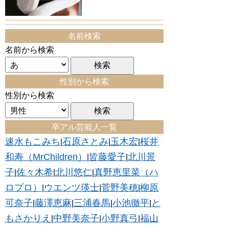
名前検索
名前から検索
性別から検索
性別から検索
卒アル芸能人一覧
速水もこみち
石原さとみ
玉木宏
桜井
|
|
|
和寿（MrChildren）
皆藤愛子
北川景
|
|
子
佐々木希
北川悠仁
真野恵里菜（ハ
|
|
|
ロプロ）
ウエンツ瑛士
菅野美穂
柳原
|
|
|
可奈子
藤澤恵麻
三浦春馬
小池徹平
と
|
|
|
|
もさかりえ
中野美奈子
小野真弓
福山
|
|
|