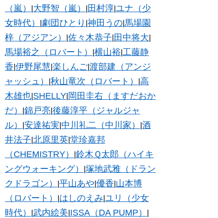
（嵐）
大野智（嵐）
田村淳
ユナ（少
|
|
|
女時代）
劇団ひとり
神田うの
馬場園
|
|
|
梓（アジアン）
佐々木恭子
田中将大
|
|
|
馬場裕之（ロバート）
横山裕
工藤静
|
|
香
伊野尾慧
楽しんご
渡部建（アンジ
|
|
|
ャッシュ）
秋山竜次（ロバート）
高
|
|
木雄也
SHELLY
岡田圭右（ますだおか
|
|
だ）
錦戸亮
後藤淳平（ジャルジャ
|
|
ル）
安達祐実
中川礼二（中川家）
酒
|
|
|
井法子
北原里英
堂珍嘉邦
|
|
（CHEMISTRY）
鈴木Ｑ太郎（ハイキ
|
ングウォーキング）
塚地武雅（ドラン
|
クドラゴン）
平山あや
優香
山本博
|
|
|
（ロバート）
はしのえみ
ユリ（少女
|
|
時代）
武内絵美
ISSA（DA PUMP）
|
|
|