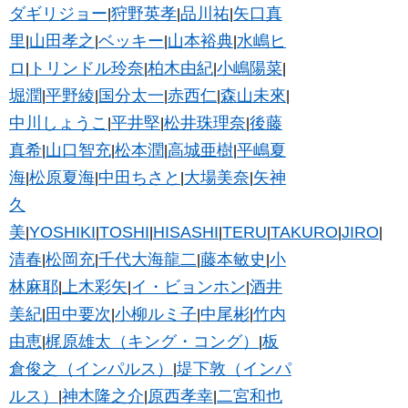
ダギリジョー
狩野英孝
品川祐
矢口真
|
|
|
里
山田孝之
ベッキー
山本裕典
水嶋ヒ
|
|
|
|
ロ
トリンドル玲奈
柏木由紀
小嶋陽菜
|
|
|
|
堀潤
平野綾
国分太一
赤西仁
森山未來
|
|
|
|
|
中川しょうこ
平井堅
松井珠理奈
後藤
|
|
|
真希
山口智充
松本潤
高城亜樹
平嶋夏
|
|
|
|
海
松原夏海
中田ちさと
大場美奈
矢神
|
|
|
|
久
美
YOSHIKI
TOSHI
HISASHI
TERU
TAKURO
JIRO
|
|
|
|
|
|
|
清春
松岡充
千代大海龍二
藤本敏史
小
|
|
|
|
林麻耶
上木彩矢
イ・ビョンホン
酒井
|
|
|
美紀
田中要次
小柳ルミ子
中尾彬
竹内
|
|
|
|
由恵
梶原雄太（キング・コング）
板
|
|
倉俊之（インパルス）
堤下敦（インパ
|
ルス）
神木隆之介
原西孝幸
二宮和也
|
|
|