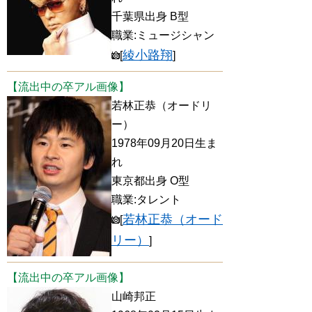
千葉県出身 B型
職業:ミュージシャン
綾小路翔
[
]
【流出中の卒アル画像】
若林正恭（オードリ
ー）
1978年09月20日生ま
れ
東京都出身 O型
職業:タレント
若林正恭（オード
[
リー）
]
【流出中の卒アル画像】
山崎邦正