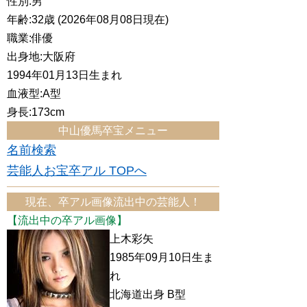
性別:男
年齢:32歳 (2026年08月08日現在)
職業:俳優
出身地:大阪府
1994年01月13日生まれ
血液型:A型
身長:173cm
中山優馬卒宝メニュー
名前検索
芸能人お宝卒アル TOPへ
現在、卒アル画像流出中の芸能人！
【流出中の卒アル画像】
上木彩矢
1985年09月10日生ま
れ
北海道出身 B型