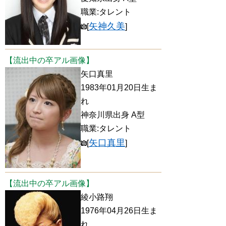
職業:タレント
矢神久美
[
]
【流出中の卒アル画像】
矢口真里
1983年01月20日生ま
れ
神奈川県出身 A型
職業:タレント
矢口真里
[
]
【流出中の卒アル画像】
綾小路翔
1976年04月26日生ま
れ