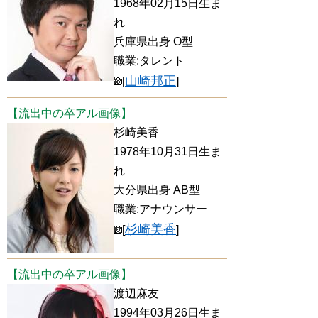
1968年02月15日生ま
れ
兵庫県出身 O型
職業:タレント
山崎邦正
[
]
【流出中の卒アル画像】
杉崎美香
1978年10月31日生ま
れ
大分県出身 AB型
職業:アナウンサー
杉崎美香
[
]
【流出中の卒アル画像】
渡辺麻友
1994年03月26日生ま