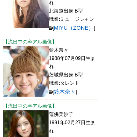
れ
北海道出身 B型
職業:ミュージシャン
MIYU（ZONE）
[
]
【流出中の卒アル画像】
鈴木奈々
1988年07月09日生ま
れ
茨城県出身 B型
職業:タレント
鈴木奈々
[
]
【流出中の卒アル画像】
蓮佛美沙子
1991年02月27日生ま
れ