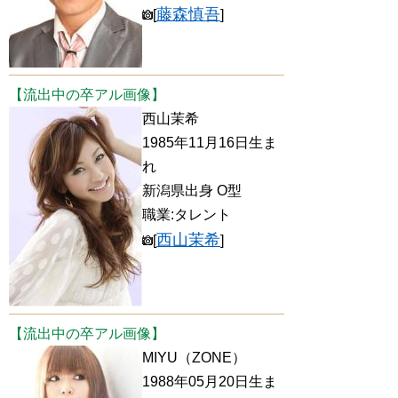
藤森慎吾
[
]
【流出中の卒アル画像】
西山茉希
1985年11月16日生ま
れ
新潟県出身 O型
職業:タレント
西山茉希
[
]
【流出中の卒アル画像】
MIYU（ZONE）
1988年05月20日生ま