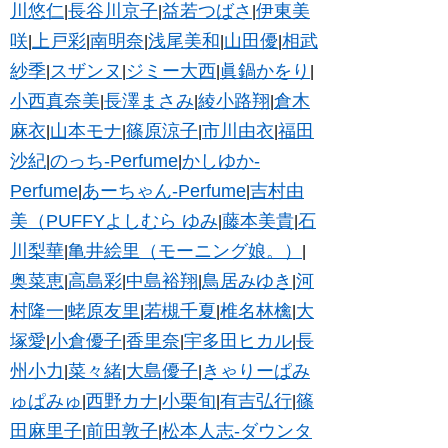
川悠仁
長谷川京子
益若つばさ
伊東美
|
|
|
咲
上戸彩
南明奈
浅尾美和
山田優
相武
|
|
|
|
|
紗季
スザンヌ
ジミー大西
眞鍋かをり
|
|
|
|
小西真奈美
長澤まさみ
綾小路翔
倉木
|
|
|
麻衣
山本モナ
篠原涼子
市川由衣
福田
|
|
|
|
沙紀
のっち-Perfume
かしゆか-
|
|
Perfume
あーちゃん-Perfume
吉村由
|
|
美（PUFFYよしむら ゆみ
藤本美貴
石
|
|
川梨華
亀井絵里（モーニング娘。）
|
|
奥菜恵
高島彩
中島裕翔
鳥居みゆき
河
|
|
|
|
村隆一
蛯原友里
若槻千夏
椎名林檎
大
|
|
|
|
塚愛
小倉優子
香里奈
宇多田ヒカル
長
|
|
|
|
州小力
菜々緒
大島優子
きゃりーぱみ
|
|
|
ゅぱみゅ
西野カナ
小栗旬
有吉弘行
篠
|
|
|
|
田麻里子
前田敦子
松本人志-ダウンタ
|
|